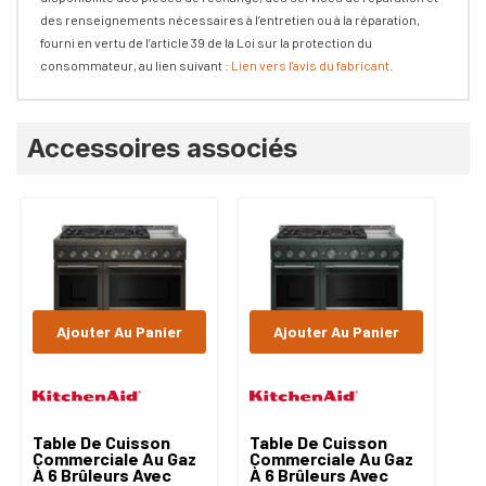
des renseignements nécessaires à l’entretien ou à la réparation,
fourni en vertu de l’article 39 de la Loi sur la protection du
consommateur, au lien suivant :
Lien vers l'avis du fabricant
.
Onglet
Accessoires associés
personnalisé
Ajouter Au Panier
Ajouter Au Panier
Table De Cuisson
Table De Cuisson
Ta
Commerciale Au Gaz
Commerciale Au Gaz
Co
À 6 Brûleurs Avec
À 6 Brûleurs Avec
À 