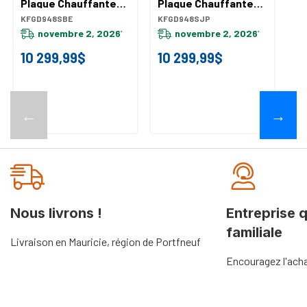
Plaque Chauffante
Plaque Chauffante
Pl
KitchenAid® De 48 Po
KitchenAid® De 48 Po
Ki
KFGD948SBE
KFGD948SJP
KF
KFGD948SBE
KFGD948SJP
K
novembre 2, 2026
novembre 2, 2026
*
*
10 299,99$
10 299,99$
1
←
→
Nous livrons !
Entreprise 
familiale
Livraison en Mauricie, région de Portfneuf
Encouragez l'acha