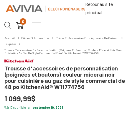
Retour au site
principal
0
Accueil
Pièces Et Accessoires
Pièces Et Accessoires Pour Appareils De Cuisson
Poignées
Trousse D'accessoires De Personnalisation (poignées Et Boutons) Couleur Micerai Noir Pour
Cuisinière Au Gaz De Style Commercial De 48 Po KitchenAid® W11774756
Trousse d'accessoires de personnalisation
(poignées et boutons) couleur micerai noir
pour cuisinière au gaz de style commercial de
48 po KitchenAid® W11774756
1 099,99$
Disponible le:
septembre 19, 2026
*