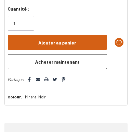
Dépêchez-
Quantité :
vous!
il
n’en
reste
plus
que
Partager:
Colour:
Minerai Noir