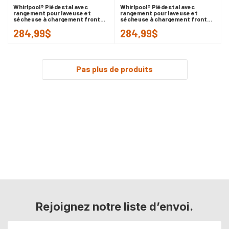
Whirlpool® Piédestal avec
Whirlpool® Piédestal avec
rangement pour laveuse et
rangement pour laveuse et
sécheuse à chargement frontal,
sécheuse à chargement frontal,
15.5 po (39,4 cm) WFP2715RR
15.5 po (39,4 cm) WFP2715RU
284,99$
284,99$
Pas plus de produits
Rejoignez notre liste d’envoi.
Adresse