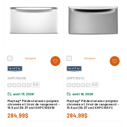
Comparer
Comparer
XHPC155XW
XHPC155YC
0.0
0.0
août 13, 2026
août 16, 2026
*
*
Maytag® Piédestal avec poignée
Maytag® Piédestal avec poignée
chromée et tiroir de rangement -
chromée et tiroir de rangement -
15.5 po (39.37 cm) XHPC155XW
15.5 po (39.37 cm) XHPC155YC
284,99$
284,99$