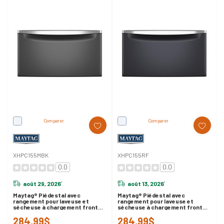
Comparer
Comparer
XHPC155MBK
XHPC155RF
0.0
0.0
août 29, 2026
août 13, 2026
*
*
Maytag® Piédestal avec
Maytag® Piédestal avec
rangement pour laveuse et
rangement pour laveuse et
sécheuse à chargement frontal
sécheuse à chargement frontal
de 15,5 po XHPC155MBK
de 15,5 po XHPC155RF
284,99$
284,99$