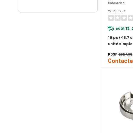
Unbranded
W11368707
août 13,
18 po (45,7 c
unité simple
W11368707
PDSF
262,49$
Contacte