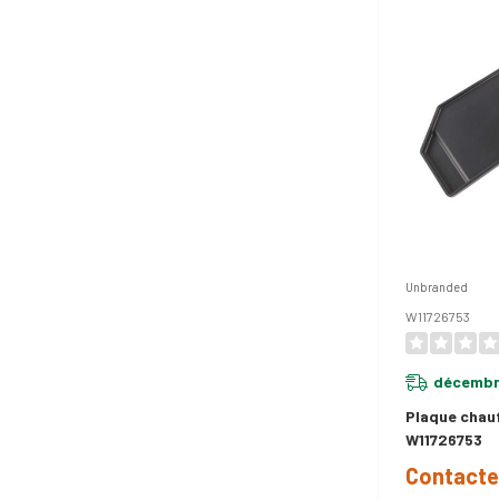
Unbranded
W11726753
décembr
Plaque chau
W11726753
Contacte