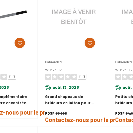
Unbranded
Unbranded
W11323012
W11323015
0.0
0.0
 2026
août 13, 2026
août 
*
*
omplémentaire
Grand chapeaux de
Petits c
ère encastrée
brûleurs en laiton pour
brûleurs
Noir W10113902A
cuisinière W11323012
cuisiniè
z-nous pour le prix
PDSF
60,99$
PDSF
54,
Contactez-nous pour le prix
Contac