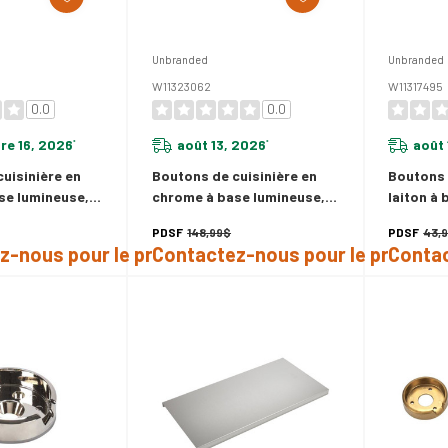
Unbranded
Unbranded
W11323062
W11317495
0.0
0.0
e 16, 2026
août 13, 2026
août 
*
*
uisinière en
Boutons de cuisinière en
Boutons 
se lumineuse,
chrome à base lumineuse,
laiton à
499
Surface/grille W11323062
plaque c
PDSF
148,99$
PDSF
43,
W1131749
z-nous pour le prix
Contactez-nous pour le prix
Contac