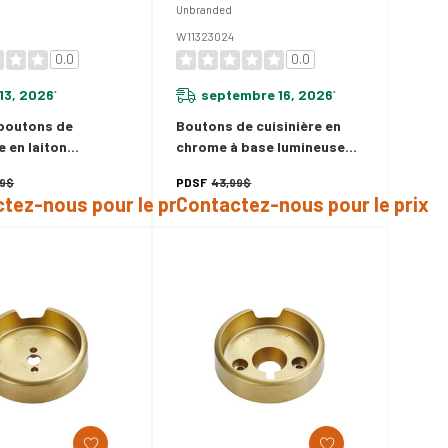
Unbranded
W11323024
0.0
0.0
13, 2026
septembre 16, 2026
*
*
boutons de
Boutons de cuisinière en
e en laiton
chrome à base lumineuse
67
W11323024
99$
PDSF
43,99$
tez-nous pour le prix
Contactez-nous pour le prix