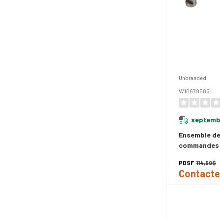
Unbranded
W10678586
septembr
Ensemble de
commandes p
cuisson au 
PDSF
114,99$
Contacte