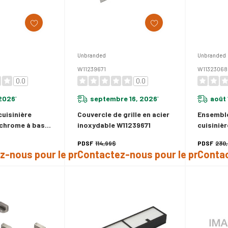
Unbranded
Unbranded
W11239671
W11323068
0.0
0.0
 2026
septembre 16, 2026
août 
*
*
uisinière
Couvercle de grille en acier
Ensemble
 chrome à base
inoxydable W11239671
cuisinièr
11323061
lumineus
PDSF
114,99$
PDSF
230
z-nous pour le prix
Contactez-nous pour le prix
Contac