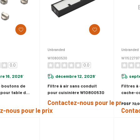
Unbranded
Unbranded
W10800530
W11522797
0.0
0.0
e 16, 2026
décembre 12, 2026
sept
*
*
 boutons de
Filtre à air sans conduit
Filtres 
our table de
pour cuisinière W10800530
cache-co
gaz W10678586
cuisiniè
Contactez-nous pour le prix
PDSF
72,
z-nous pour le prix
Contac