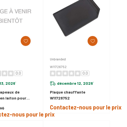
Unbranded
W11726752
0.0
0.0
13, 2026
décembre 12, 2026
*
*
hapeaux de
Plaque chauffante
 en laiton pour
W11726752
re W11323015
Contactez-nous pour le prix
99$
tez-nous pour le prix