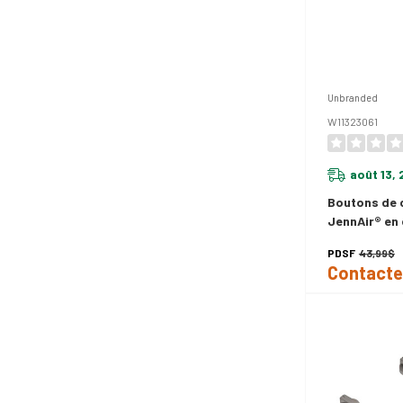
Unbranded
W11323061
août 13,
Boutons de c
JennAir® en
lumineuse W
PDSF
43,99$
Contacte