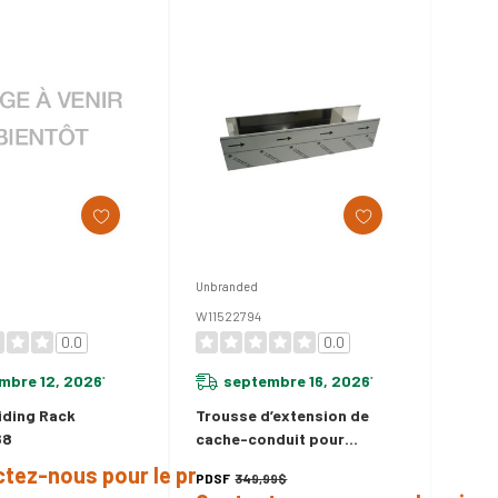
Unbranded
8
W11522794
0.0
0.0
mbre 12, 2026
septembre 16, 2026
*
*
iding Rack
Trousse d’extension de
68
cache-conduit pour
installation murale
tez-nous pour le prix
PDSF
349,99$
W11522794