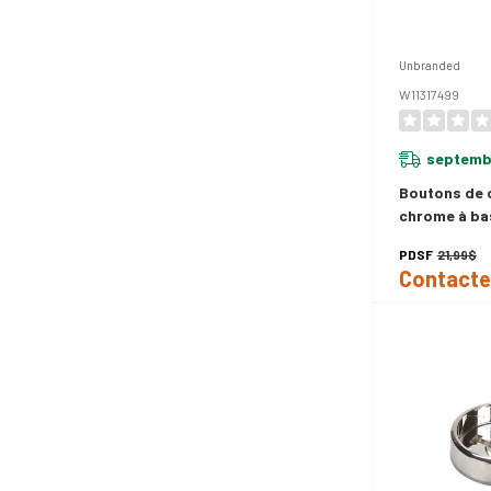
Unbranded
W11317499
septembr
Boutons de c
chrome à ba
four W11317
PDSF
21,99$
Contacte