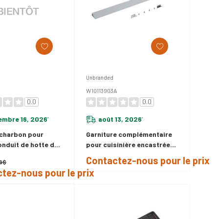
Unbranded
W10113903A
0.0
0.0
embre 16, 2026
août 13, 2026
*
*
à charbon pour
Garniture complémentaire
nduit de hotte de
pour cuisinière encastrée
re W11522797
de 30 po – Blanc
Contactez-nous pour le prix
99$
W10113903A
tez-nous pour le prix