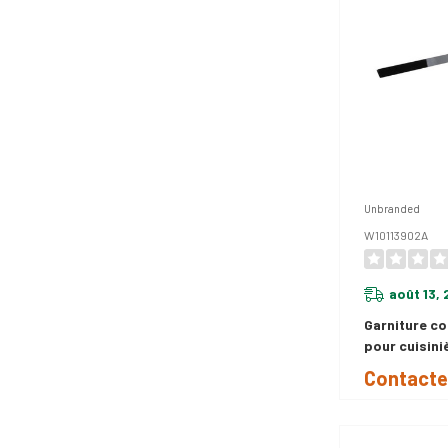
Unbranded
W10113902A
août 13,
Garniture c
pour cuisini
de 30 po – 
Contacte