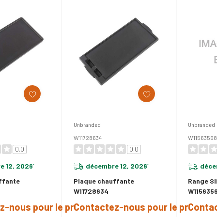
Unbranded
Unbranded
W11728634
W1156356
0.0
0.0
e 12, 2026
décembre 12, 2026
déce
*
*
ffante
Plaque chauffante
Range Sl
W11728634
W115635
z-nous pour le prix
Contactez-nous pour le prix
Contac