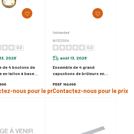
Unbranded
W11323014
0.0
0.0
13, 2026
août 13, 2026
*
*
 de 4 boutons de
Ensemble de 4 grand
e en laiton à base
capuchons de brûleurs en
e, four W11323068
laiton pour cuisinière
,99$
PDSF
192,99$
W11323014
tez-nous pour le prix
Contactez-nous pour le prix