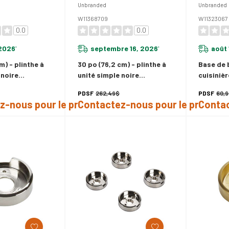
Unbranded
Unbranded
W11368709
W11323067
0.0
0.0
 2026
septembre 16, 2026
août 
*
*
m) - plinthe à
30 po (76,2 cm) - plinthe à
Base de 
 noire
unité simple noire
cuisinièr
W11368709
W113230
PDSF
262,49$
PDSF
60,
z-nous pour le prix
Contactez-nous pour le prix
Contac