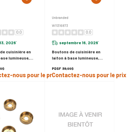
Unbranded
W11316873
0.0
0.0
13, 2026
septembre 16, 2026
*
*
de cuisinière en
Boutons de cuisinière en
 base lumineuse,
laiton à base lumineuse,
hauffante
Surface/grille W11316873
99$
PDSF
38,99$
5
tez-nous pour le prix
Contactez-nous pour le prix