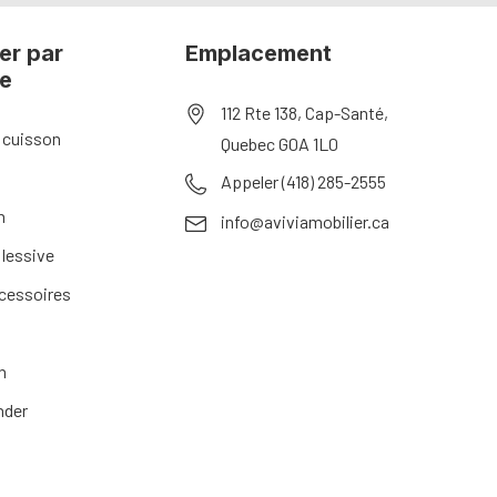
er par
Emplacement
ie
112 Rte 138, Cap-Santé,
 cuisson
Quebec G0A 1L0
Appeler (418) 285-2555
n
info@aviviamobilier.ca
 lessive
ccessoires
n
nder