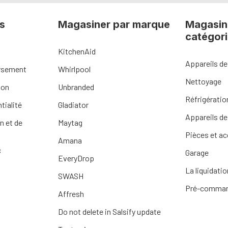
s
Magasiner par marque
Magasin
catégor
KitchenAid
Appareils de
ursement
Whirlpool
Nettoyage
ion
Unbranded
Réfrigératio
tialité
Gladiator
Appareils de
n et de
Maytag
Pièces et a
Amana
c
Garage
EveryDrop
La liquidatio
SWASH
Pré-comma
Affresh
Do not delete in Salsify update