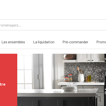
Les ensembles
La liquidation
Pré-commander
Promo
tre