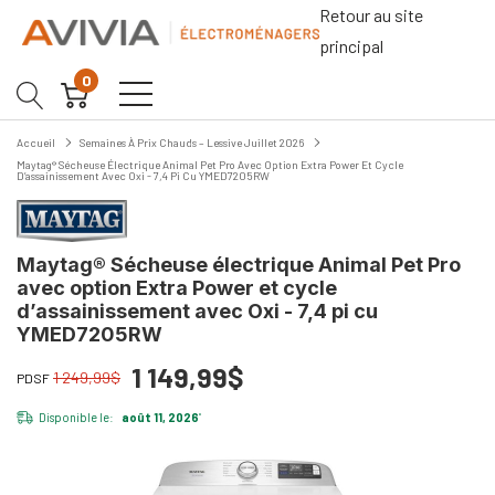
Retour au site
principal
0
Accueil
Semaines À Prix Chauds – Lessive Juillet 2026
Maytag® Sécheuse Électrique Animal Pet Pro Avec Option Extra Power Et Cycle
D’assainissement Avec Oxi - 7,4 Pi Cu YMED7205RW
Maytag® Sécheuse électrique Animal Pet Pro
avec option Extra Power et cycle
d’assainissement avec Oxi - 7,4 pi cu
YMED7205RW
1 149,99$
1 249,99$
PDSF
Disponible le:
août 11, 2026
*