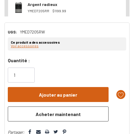
Argent radieux
YMED7205RR
$1199.99
UGS:
YMED7205RW
Ce produit a des accessoires
Voir accessoires
Dépêchez-
Quantité :
vous!
il
n’en
reste
plus
que
Partager: