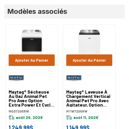
Modèles associés
Ajouter Au Panier
Ajouter Au Panier
Maytag® Sécheuse
Maytag® Laveuse À
Au Gaz Animal Pet
Chargement Vertical
Pro Avec Option
Animal Pet Pro Avec
Extra Power Et Cycle
Agitateur, Option
D’assainissement
Extra Power Et Cycle
MGD7205RW
MTW7205RW
Avec Oxi - 7,4 Pi Cu
D’assainissement
MGD7205RW
août 25, 2026
Avec Oxi - 6 Pi Cu
août 11, 2026
*
*
MTW7205RW
1 249,99$
1 149,99$