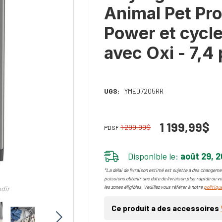
Animal Pet Pro
Power et cycl
avec Oxi - 7,
UGS:
YMED7205RR
1 199,99$
1 299,99$
PDSF
Disponible le:
août 29, 
*La délai de livraison estimé est sujette à des changemen
puissions obtenir une date de livraison plus rapide ou vo
les zones éligibles. Veuillez vous référer à notre
politique
ndir
Ce produit a des accessoires