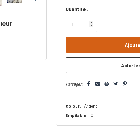
Dépêchez-
Quantité :
vous!
leur
il
n’en
reste
plus
que
Partager:
Colour:
Argent
Empilable:
Oui