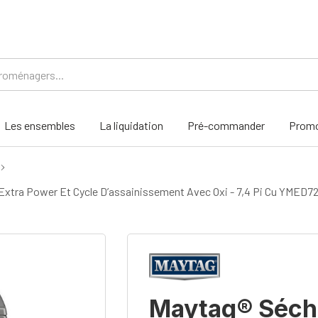
Les ensembles
La liquidation
Pré-commander
Promo
Extra Power Et Cycle D’assainissement Avec Oxi - 7,4 Pi Cu YMED
Maytag® Séche