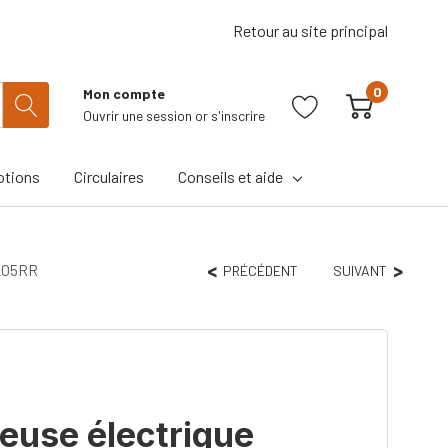
Retour au site principal
0
Mon compte
Ouvrir une session
or
s'inscrire
tions
Circulaires
Conseils et aide
7205RR
PRÉCÉDENT
SUIVANT
use électrique