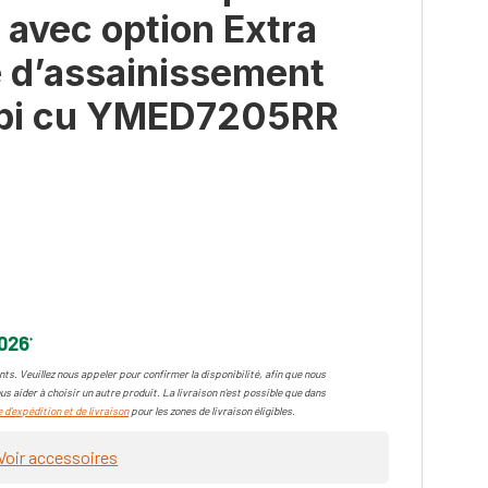
 avec option Extra
e d’assainissement
4 pi cu YMED7205RR
2026
*
ts. Veuillez nous appeler pour confirmer la disponibilité, afin que nous
us aider à choisir un autre produit. La livraison n'est possible que dans
 d'expédition et de livraison
pour les zones de livraison éligibles.
Voir accessoires