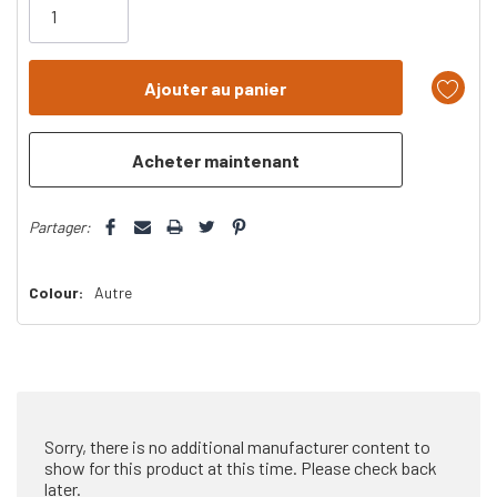
il
n’en
reste
plus
que
Partager:
Colour:
Autre
Sorry, there is no additional manufacturer content to
show for this product at this time. Please check back
later.