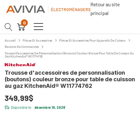
Retour au site
principal
0
Accueil
Pièces Et Accessoires
Pièces Et Accessoires Pour Appareils De Cuisson
Boutons De Commandes
Trousse D'accessoires De Personnalisation (boutons) Couleur Bronze Pour Table De Cuisson Au
Gaz KitchenAid® W11774762
Trousse d'accessoires de personnalisation
(boutons) couleur bronze pour table de cuisson
au gaz KitchenAid® W11774762
349,99$
Disponible le:
décembre 10, 2026
*