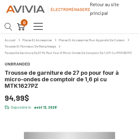
Retour au site
principal
0
Accueil
Pièces Et Accessoires
Pièces Et Accessoires Pour Appareils De Cuisson
Trousses Et Panneaux De Remplissage
Trousse De Garniture De 27 Po Pour Four À Micro-Ondes De Comptoir De 1,6 Pi Cu MTK1627PZ
UNBRANDED
Trousse de garniture de 27 po pour four à
micro-ondes de comptoir de 1,6 pi cu
MTK1627PZ
94,99$
Disponible le:
août 12, 2026
*