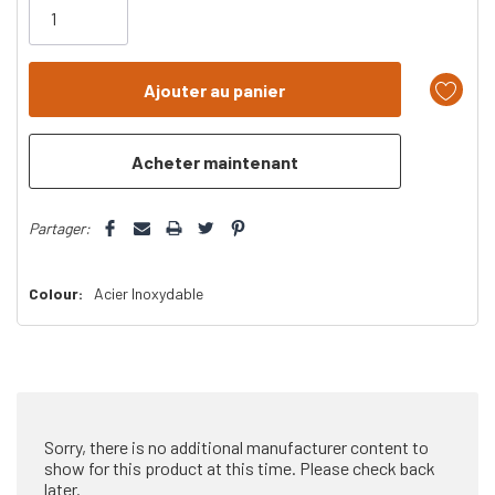
il
n’en
reste
plus
que
Partager:
Colour:
Acier Inoxydable
Sorry, there is no additional manufacturer content to
show for this product at this time. Please check back
later.