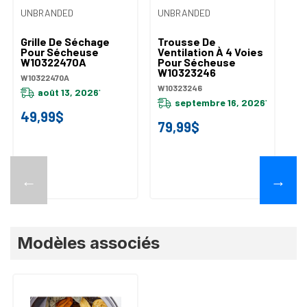
UNBRANDED
UNBRANDED
UN
Grille De Séchage
Trousse De
Tr
Pour Sécheuse
Ventilation À 4 Voies
Su
W10322470A
Pour Sécheuse
La
W10323246
S
W10322470A
W
W10323246
W1
août 13, 2026
*
septembre 16, 2026
*
49,99$
79,99$
4
←
→
Modèles associés