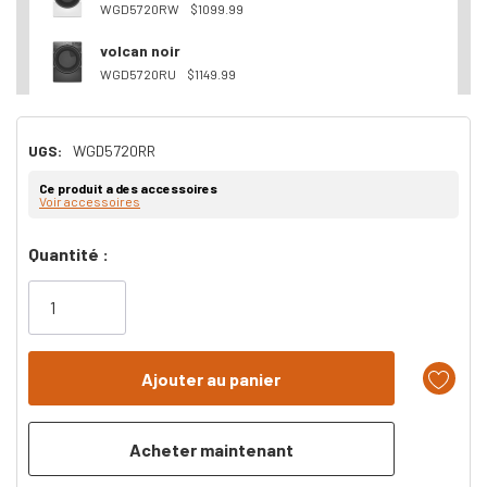
WGD5720RW
$1099.99
volcan noir
WGD5720RU
$1149.99
UGS:
WGD5720RR
Ce produit a des accessoires
Voir accessoires
Dépêchez-
Quantité :
vous!
il
n’en
reste
plus
que