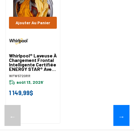
Ajouter Au Panier
Whirlpool® Laveuse À
Chargement Frontal
Intelligente Certifiée
ENERGY STAR® Avec
Système De
WFW5720RR
Ventilation
FreshFlow™ De 5.2 Pi
août 13, 2026
*
Cu. C.E.I. WFW5720RR
1 149,99$
←
→