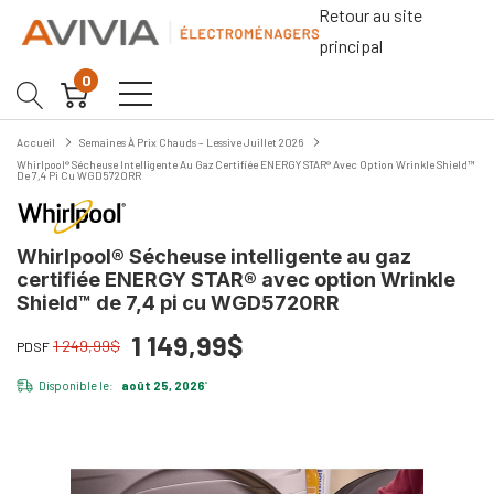
Retour au site
principal
0
Accueil
Semaines À Prix Chauds – Lessive Juillet 2026
Whirlpool® Sécheuse Intelligente Au Gaz Certifiée ENERGY STAR® Avec Option Wrinkle Shield™
De 7,4 Pi Cu WGD5720RR
Whirlpool® Sécheuse intelligente au gaz
certifiée ENERGY STAR® avec option Wrinkle
Shield™ de 7,4 pi cu WGD5720RR
1 149,99$
1 249,99$
PDSF
Disponible le:
août 25, 2026
*