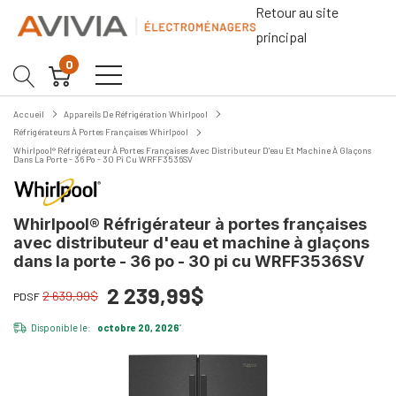
Retour au site
principal
0
Accueil
Appareils De Réfrigération Whirlpool
Réfrigérateurs À Portes Françaises Whirlpool
Whirlpool® Réfrigérateur À Portes Françaises Avec Distributeur D'eau Et Machine À Glaçons
Dans La Porte - 36 Po - 30 Pi Cu WRFF3536SV
Whirlpool® Réfrigérateur à portes françaises
avec distributeur d'eau et machine à glaçons
dans la porte - 36 po - 30 pi cu WRFF3536SV
2 239,99$
2 639,99$
PDSF
Disponible le:
octobre 20, 2026
*