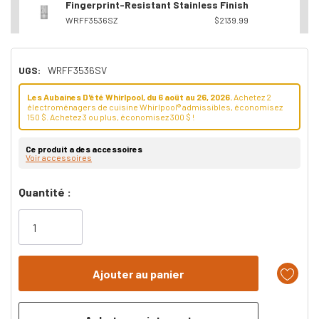
Fingerprint-Resistant Stainless Finish
WRFF3536SZ
$2139.99
UGS:
WRFF3536SV
Les Aubaines D'été Whirlpool, du 6 aoüt au 26, 2026.
Achetez 2
électroménagers de cuisine Whirlpool® admissibles, économisez
150 $. Achetez 3 ou plus, économisez 300 $ !
Ce produit a des accessoires
Voir accessoires
Dépêchez-
Quantité :
vous!
il
n’en
reste
plus
que