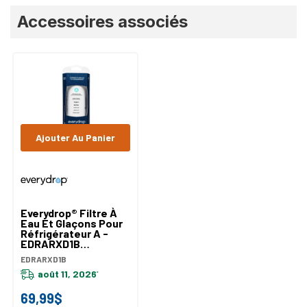
Onglet
Accessoires associés
personnalisé
Ajouter Au Panier
Everydrop® Filtre À
Eau Et Glaçons Pour
Réfrigérateur A -
EDRARXD1B
EDRARXD1B
EDRARXD1B
août 11, 2026
*
69,99$