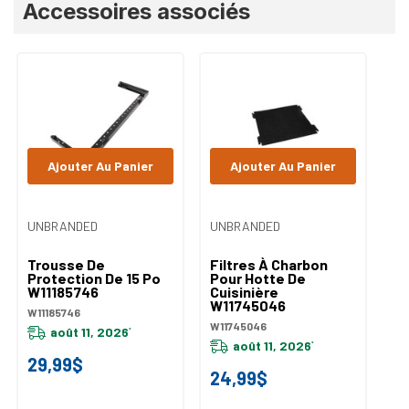
Accessoires associés
personnalisé
Ajouter Au Panier
Ajouter Au Panier
UNBRANDED
UNBRANDED
UN
Trousse De
Filtres À Charbon
Fi
Protection De 15 Po
Pour Hotte De
Fo
W11185746
Cuisinière
Ho
W11745046
W
W11185746
W11745046
W1
août 11, 2026
*
août 11, 2026
*
29,99$
20
24,99$
2