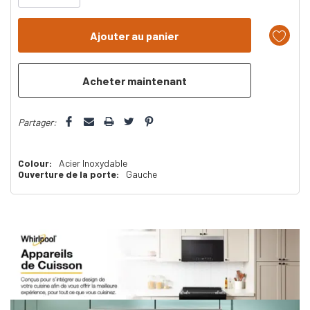
n’en
reste
plus
que
Partager:
Colour:
Acier Inoxydable
Ouverture de la porte:
Gauche