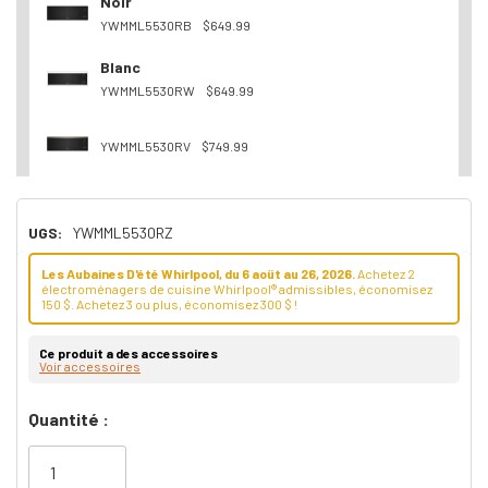
Noir
YWMML5530RB
$649.99
Blanc
YWMML5530RW
$649.99
YWMML5530RV
$749.99
UGS:
YWMML5530RZ
Les Aubaines D'été Whirlpool, du 6 aoüt au 26, 2026.
Achetez 2
électroménagers de cuisine Whirlpool® admissibles, économisez
150 $. Achetez 3 ou plus, économisez 300 $ !
Ce produit a des accessoires
Voir accessoires
Dépêchez-
Quantité :
vous!
il