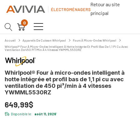
Retour au site
principal
0
Accueil
Appareils De Cuisson Whirlpool
Fours À Micro-Ondes Whirlpool
Whirlpool® Four À Micro-Ondes Intelligent À Hotte Intégrée Et Profil Bas De 1,1 Pi Cu Avec
Ventilation De 450 Pi³/min À 4 Vitesses YWMML5530RZ
Whirlpool® Four à micro-ondes intelligent à
hotte intégrée et profil bas de 1,1 pi cu avec
ventilation de 450 pi³/min à 4 vitesses
YWMML5530RZ
649,99$
Disponible le:
août 11, 2026
*