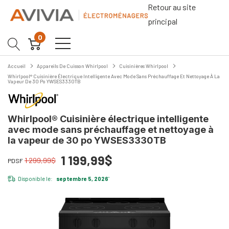
Retour au site
principal
0
Accueil
Appareils De Cuisson Whirlpool
Cuisinières Whirlpool
Whirlpool® Cuisinière Électrique Intelligente Avec Mode Sans Préchauffage Et Nettoyage À La
Vapeur De 30 Po YWSES3330TB
Whirlpool® Cuisinière électrique intelligente
avec mode sans préchauffage et nettoyage à
la vapeur de 30 po YWSES3330TB
1 199,99$
1 299,99$
PDSF
Disponible le:
septembre 5, 2026
*