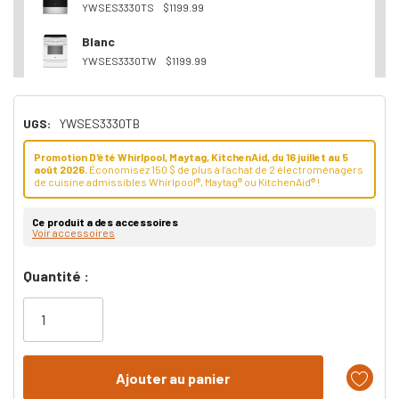
YWSES3330TS
$1199.99
Blanc
YWSES3330TW
$1199.99
UGS:
YWSES3330TB
Promotion D'été Whirlpool, Maytag, KitchenAid, du 16 juillet au 5
août 2026.
Économisez 150 $ de plus à l’achat de 2 électroménagers
de cuisine admissibles Whirlpool®, Maytag® ou KitchenAid® !
Ce produit a des accessoires
Voir accessoires
Dépêchez-
Quantité :
vous!
il
n’en
reste
plus