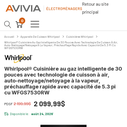
Retour au site
principal
0
Accueil
Appareils De Cuisson Whirlpool
Cuisinières Whirlpool
Whirlpool® Cuisinière Au Gaz Intelligente De 30 Pouces Avec Technologie De Cuisson À Air,
Auto-Nettoyage/netoyage À La Vapeur, Préchauffage Rapide Avec Capacité De 5.3 Pi Cu
WFGS7530RW
Whirlpool® Cuisinière au gaz intelligente de 30
pouces avec technologie de cuisson à air,
auto-nettoyage/netoyage à la vapeur,
préchauffage rapide avec capacité de 5.3 pi
cu WFGS7530RW
2 099,99$
2 199,99$
PDSF
Disponible le:
août 24, 2026
*