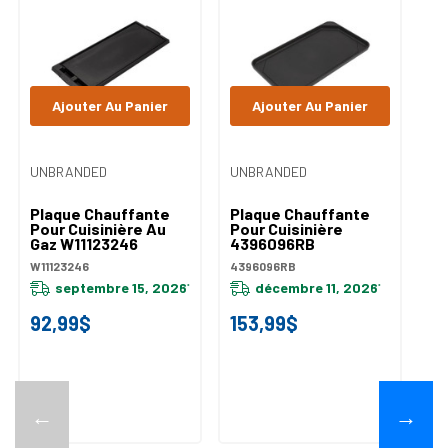
Ajouter Au Panier
Ajouter Au Panier
UNBRANDED
UNBRANDED
UN
Plaque Chauffante
Plaque Chauffante
Re
Pour Cuisinière Au
Pour Cuisinière
Ho
Gaz W11123246
4396096RB
30
W11123246
4396096RB
UV
septembre 15, 2026
décembre 11, 2026
*
*
92,99$
153,99$
1
←
→