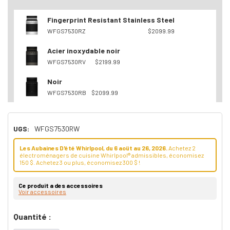
Fingerprint Resistant Stainless Steel
WFGS7530RZ
$2099.99
Acier inoxydable noir
WFGS7530RV
$2199.99
Noir
WFGS7530RB
$2099.99
UGS:
WFGS7530RW
Les Aubaines D'été Whirlpool, du 6 aoüt au 26, 2026.
Achetez 2
électroménagers de cuisine Whirlpool® admissibles, économisez
150 $. Achetez 3 ou plus, économisez 300 $ !
Ce produit a des accessoires
Voir accessoires
Dépêchez-
Quantité :
vous!