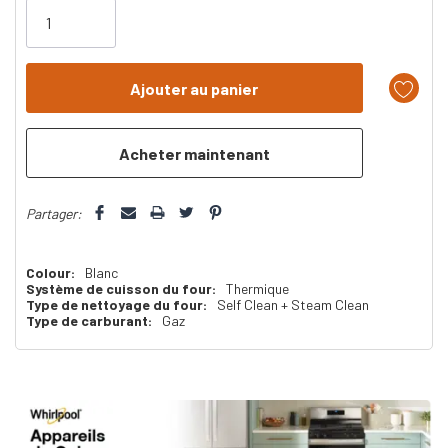
il
n’en
reste
plus
que
Partager:
Colour:
Blanc
Système de cuisson du four:
Thermique
Type de nettoyage du four:
Self Clean + Steam Clean
Type de carburant:
Gaz