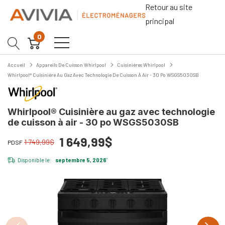
Retour au site
principal
0
Accueil
Appareils De Cuisson Whirlpool
Cuisinières Whirlpool
Whirlpool® Cuisinière Au Gaz Avec Technologie De Cuisson À Air - 30 Po WSGS5030SB
Whirlpool® Cuisinière au gaz avec technologie
de cuisson à air - 30 po WSGS5030SB
1 649,99$
1 749,99$
PDSF
Disponible le:
septembre 5, 2026
*