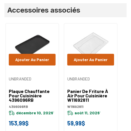
Onglet
Accessoires associés
personnalisé
Ajouter Au Panier
Ajouter Au Panier
UNBRANDED
UNBRANDED
Plaque Chauffante
Panier De Friture À
Pour Cuisinière
Air Pour Cuisinière
4396096RB
W11692811
4396096RB
W11692811
décembre 10, 2026
août 11, 2026
*
*
153,99$
59,99$