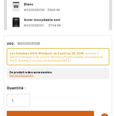
Blanc
WSGS5030SW
$1649.99
Acier inoxydable noir
WSGS5030SV
$1749.99
UGS:
WSGS5030SB
Les Aubaines D'été Whirlpool, du 6 aoüt au 26, 2026.
Achetez 2
électroménagers de cuisine Whirlpool® admissibles, économisez
150 $. Achetez 3 ou plus, économisez 300 $ !
Ce produit a des accessoires
Voir accessoires
Dépêchez-
Quantité :
vous!
il
n’en