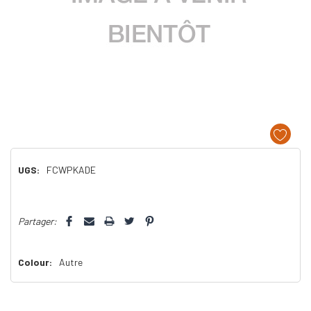
UGS:
FCWPKADE
Dépêchez-
Partager:
vous!
il
n’en
Colour:
Autre
reste
plus