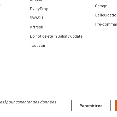
c
Garage
EveryDrop
La liquidatio
SWASH
Pré-comma
Affresh
Do not delete in Salsify update
Tout voir
res) pour collecter des données
Paramètres