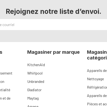
Rejoignez notre liste d’envoi.
s
Magasiner par marque
Magasin
catégor
KitchenAid
Appareils de
ursement
Whirlpool
Nettoyage
ion
Unbranded
Réfrigératio
tialité
Gladiator
Appareils de
n et de
Maytag
Pièces et a
Amana