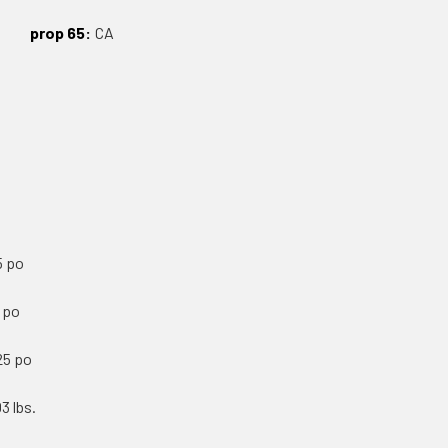
prop 65
CA
5 po
 po
25 po
03 lbs.