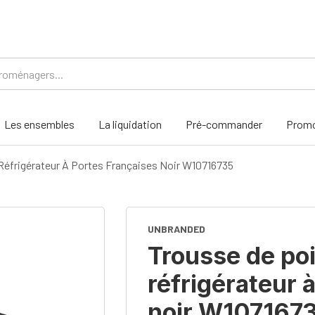
Les ensembles
La liquidation
Pré-commander
Promo
Réfrigérateur À Portes Françaises Noir W10716735
UNBRANDED
Trousse de po
réfrigérateur 
noir W107167