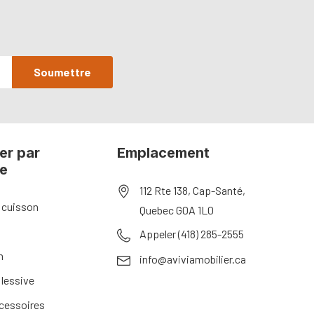
er par
Emplacement
ie
112 Rte 138, Cap-Santé,
 cuisson
Quebec G0A 1L0
Appeler (418) 285-2555
n
info@aviviamobilier.ca
 lessive
ccessoires