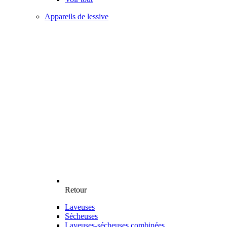
Appareils de lessive
Retour
Laveuses
Sécheuses
Laveuses-sécheuses combinées