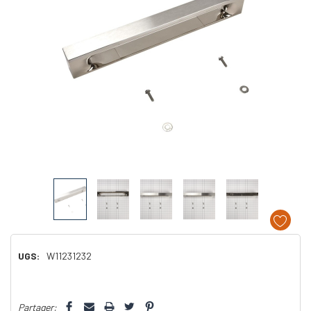
UGS:
W11231232
Dépêchez-
Partager:
vous!