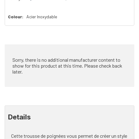
il
n’en
Colour:
Acier Inoxydable
reste
plus
que
Sorry, there is no additional manufacturer content to
show for this product at this time. Please check back
later.
Details
Cette trousse de poignées vous permet de créer un style