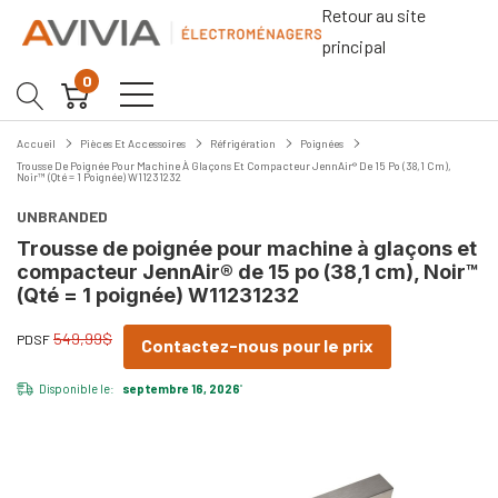
Retour au site
principal
0
Accueil
Pièces Et Accessoires
Réfrigération
Poignées
Trousse De Poignée Pour Machine À Glaçons Et Compacteur JennAir® De 15 Po (38,1 Cm),
Noir™ (Qté = 1 Poignée) W11231232
UNBRANDED
Trousse de poignée pour machine à glaçons et
compacteur JennAir® de 15 po (38,1 cm), Noir™
(Qté = 1 poignée) W11231232
549,99$
PDSF
Contactez-nous pour le prix
Disponible le:
septembre 16, 2026
*