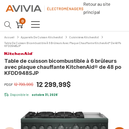
Retour au site
principal
0
Accueil
Appareils De Cuisson KitchenAid
Cuisinières KitchenAid
Table De Cuisson Bicombustible À 6 Brûleurs Avec Plaque Chauffante KitchenAid® De 48 Po
KFDD948SJP
Table de cuisson bicombustible à 6 brûleurs
avec plaque chauffante KitchenAid® de 48 po
KFDD948SJP
12 299,99$
12 799,99$
PDSF
Disponible le:
octobre 31, 2026
*