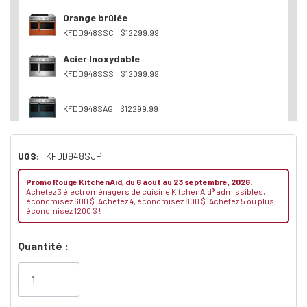
Orange brûlée
KFDD948SSC
$12299.99
Acier Inoxydable
KFDD948SSS
$12099.99
KFDD948SAG
$12299.99
Autres
UGS:
KFDD948SJP
KFDD948SWF
$12299.99
Minerai noir
Promo Rouge KitchenAid, du 6 aoüt au 23 septembre, 2026.
Achetez 3 électroménagers de cuisine KitchenAid® admissibles,
KFDD948SBE
$12299.99
économisez 600 $. Achetez 4, économisez 800 $. Achetez 5 ou plus,
économisez 1200 $ !
Dépêchez-
Quantité :
vous!
il
n’en