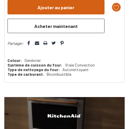
reste
plus
que
Partager:
Colour:
Genévrier
Système de cuisson du four:
Vraie Convection
Type de nettoyage du four:
Autonettoyant
Type de carburant:
Bicombustible