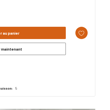
cuisson:
5