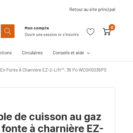
Retour au site principal
0
Mon compte
Ouvrir une session
or
s'inscrire
tions
Circulaires
Conseils et aide
es En Fonte À Charnière EZ-2-Lift™, 36 Po WCGK5036PS
ble de cuisson au gaz
n fonte à charnière EZ-