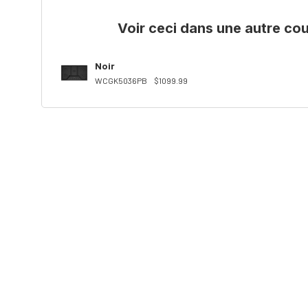
Voir ceci dans une autre cou
Noir
WCGK5036PB
$1099.99