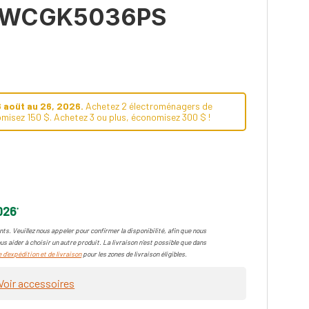
po WCGK5036PS
6 aoüt au 26, 2026.
Achetez 2 électroménagers de
misez 150 $. Achetez 3 ou plus, économisez 300 $ !
026
*
ts. Veuillez nous appeler pour confirmer la disponibilité, afin que nous
us aider à choisir un autre produit. La livraison n'est possible que dans
 d'expédition et de livraison
pour les zones de livraison éligibles.
Voir accessoires