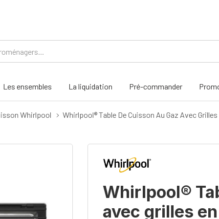
Les ensembles
La liquidation
Pré-commander
Promo
isson Whirlpool
Whirlpool® Table De Cuisson Au Gaz Avec Grill
Whirlpool® Ta
avec grilles e