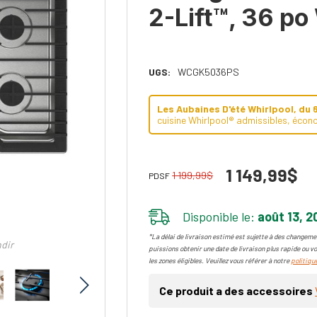
2-Lift™, 36 
UGS:
WCGK5036PS
Les Aubaines D'été Whirlpool, du 
cuisine Whirlpool® admissibles, écono
1 149,99$
1 199,99$
PDSF
Disponible le:
août 13, 2
*La délai de livraison estimé est sujette à des changemen
ndir
puissions obtenir une date de livraison plus rapide ou vo
les zones éligibles. Veuillez vous référer à notre
politique
Ce produit a des accessoires