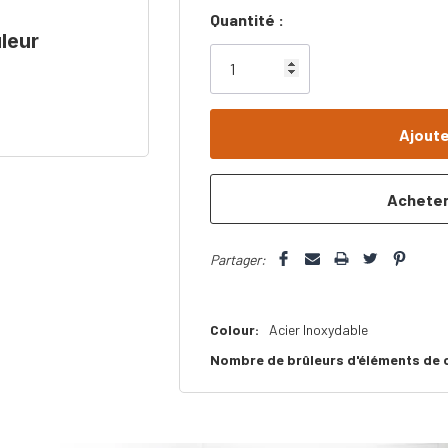
Dépêchez-
Quantité :
leur
vous!
il
n’en
reste
plus
que
Partager:
Colour:
Acier Inoxydable
Nombre de brûleurs d'éléments de 