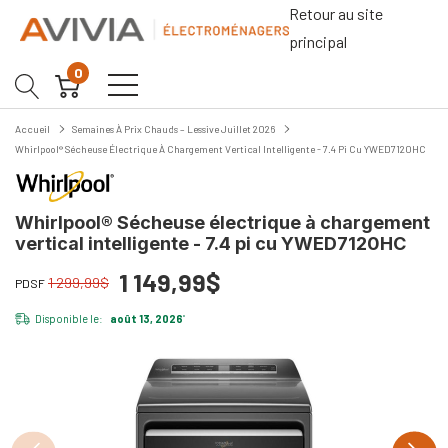
Retour au site
principal
0
Accueil
Semaines À Prix Chauds – Lessive Juillet 2026
Whirlpool® Sécheuse Électrique À Chargement Vertical Intelligente - 7.4 Pi Cu YWED7120HC
Whirlpool® Sécheuse électrique à chargement
vertical intelligente - 7.4 pi cu YWED7120HC
1 149,99$
1 299,99$
PDSF
Disponible le:
août 13, 2026
*