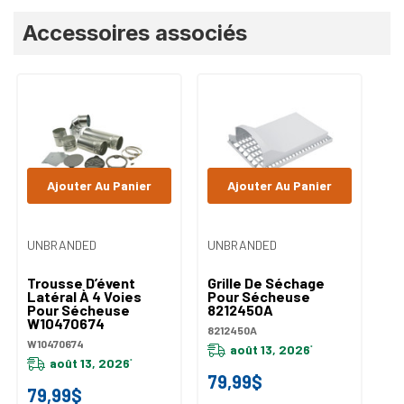
Accessoires associés
Ajouter Au Panier
Ajouter Au Panier
UNBRANDED
UNBRANDED
UN
Trousse D’évent
Grille De Séchage
Tr
Latéral À 4 Voies
Pour Sécheuse
Ve
Pour Sécheuse
8212450A
Po
W10470674
W
8212450A
W10470674
W1
août 13, 2026
*
août 13, 2026
*
79,99$
79,99$
7