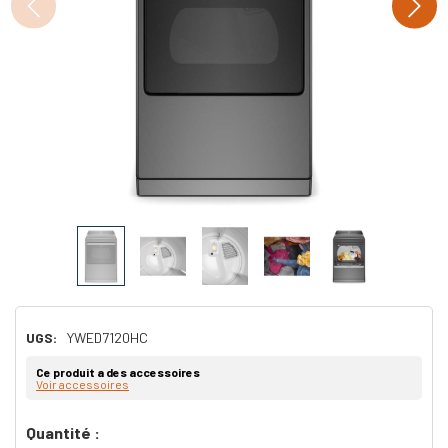
UGS:
YWED7120HC
Ce produit a des accessoires
Voir accessoires
Dépêchez-
Quantité :