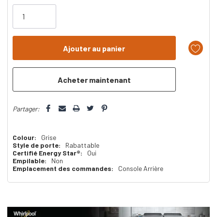
vous!
il
n’en
reste
plus
que
Partager:
Colour:
Grise
Style de porte:
Rabattable
Certifié Energy Star®:
Oui
Empilable:
Non
Emplacement des commandes:
Console Arrière