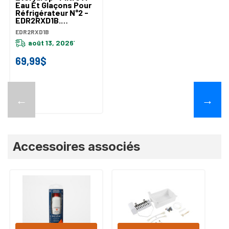
Eau Et Glaçons Pour
Réfrigérateur N°2 -
EDR2RXD1B.
EDR2RXD1B
EDR2RXD1B
août 13, 2026
*
69,99$
←
→
Accessoires associés