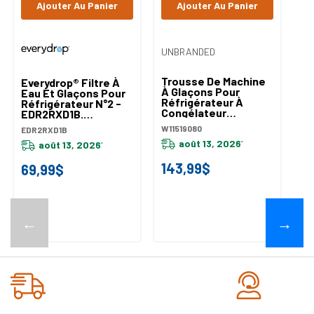
Ajouter Au Panier
Ajouter Au Panier
UNBRANDED
Trousse De Machine
Everydrop® Filtre À
À Glaçons Pour
Eau Et Glaçons Pour
Réfrigérateur À
Réfrigérateur N°2 -
Congélateur
EDR2RXD1B.
Inférieur W11519080
EDR2RXD1B
W11519080
EDR2RXD1B
août 13, 2026
août 13, 2026
*
*
143,99$
69,99$
←
→