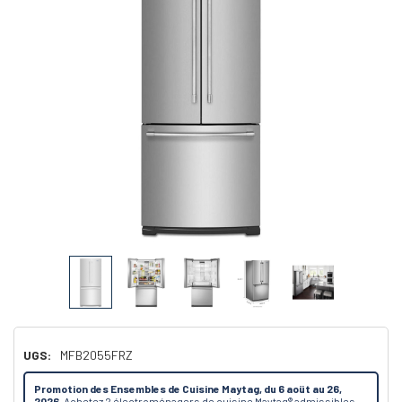
UGS:
MFB2055FRZ
Promotion des Ensembles de Cuisine Maytag, du 6 aoüt au 26,
2026.
Achetez 2 électroménagers de cuisine Maytag® admissibles,