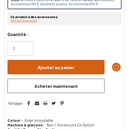
économisez 150 $. Achetez 3 ou plus, économisez 300 $ !
Ce produit a des accessoires
Voir accessoires
Dépêchez-
Quantité :
vous!
il
n’en
reste
plus
que
Partager:
Colour:
Acier Inoxydable
Machine à glaçons:
Non / Accessoire En Option