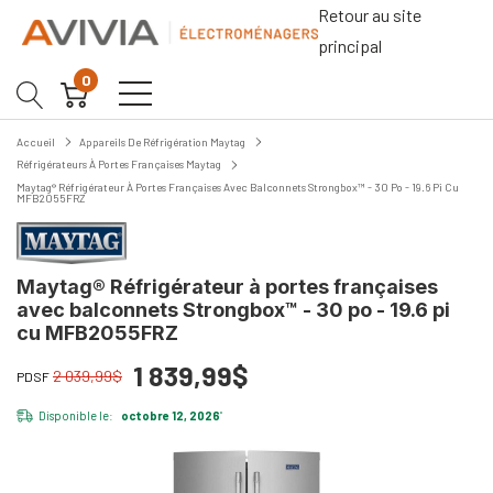
Retour au site
principal
0
Accueil
Appareils De Réfrigération Maytag
Réfrigérateurs À Portes Françaises Maytag
Maytag® Réfrigérateur À Portes Françaises Avec Balconnets Strongbox™ - 30 Po - 19.6 Pi Cu
MFB2055FRZ
Maytag® Réfrigérateur à portes françaises
avec balconnets Strongbox™ - 30 po - 19.6 pi
cu MFB2055FRZ
1 839,99$
2 039,99$
PDSF
Disponible le:
octobre 12, 2026
*