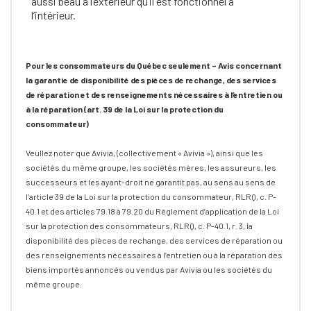
aussi beau à l’extérieur qu’il est fonctionnel à
l’intérieur.
Pour les consommateurs du Québec seulement – Avis concernant
la garantie de disponibilité des pièces de rechange, des services
de réparation et des renseignements nécessaires à l’entretien ou
à la réparation (art. 39 de la Loi sur la protection du
consommateur)
Veullez noter que Avivia, (collectivement « Avivia »), ainsi que les
sociétés du même groupe, les sociétés mères, les assureurs, les
successeurs et les ayant-droit ne garantit pas, au sens au sens de
l’article 39 de la Loi sur la protection du consommateur, RLRQ, c. P-
40.1 et des articles 79.18 à 79.20 du Règlement d’application de la Loi
sur la protection des consommateurs, RLRQ, c. P-40.1, r. 3, la
disponibilité des pièces de rechange, des services de réparation ou
des renseignements nécessaires à l’entretien ou à la réparation des
biens importés annoncés ou vendus par Avivia ou les sociétés du
même groupe.