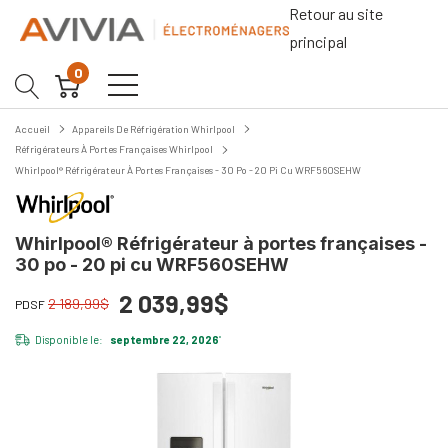
Retour au site
principal
0
Accueil
Appareils De Réfrigération Whirlpool
Réfrigérateurs À Portes Françaises Whirlpool
Whirlpool® Réfrigérateur À Portes Françaises - 30 Po - 20 Pi Cu WRF560SEHW
Whirlpool® Réfrigérateur à portes françaises -
30 po - 20 pi cu WRF560SEHW
2 039,99$
2 189,99$
PDSF
Disponible le:
septembre 22, 2026
*