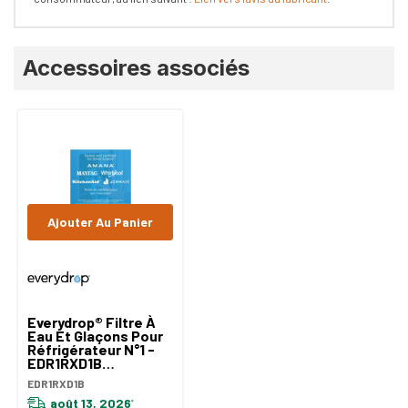
Onglet
Accessoires associés
personnalisé
Ajouter Au Panier
Everydrop® Filtre À
Eau Et Glaçons Pour
Réfrigérateur N°1 -
EDR1RXD1B
EDR1RXD1B
EDR1RXD1B
août 13, 2026
*