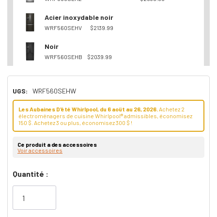
Acier inoxydable noir
WRF560SEHV
$2139.99
Noir
WRF560SEHB
$2039.99
UGS:
WRF560SEHW
Les Aubaines D'été Whirlpool, du 6 aoüt au 26, 2026.
Achetez 2
électroménagers de cuisine Whirlpool® admissibles, économisez
150 $. Achetez 3 ou plus, économisez 300 $ !
Ce produit a des accessoires
Voir accessoires
Dépêchez-
Quantité :
vous!
il
n’en