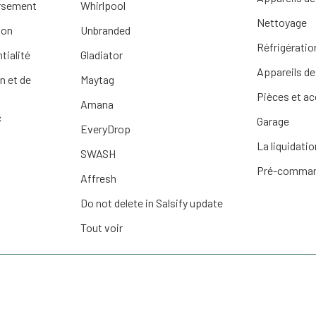
ursement
Whirlpool
Nettoyage
ion
Unbranded
Réfrigératio
tialité
Gladiator
Appareils de
n et de
Maytag
Pièces et a
Amana
c
Garage
EveryDrop
La liquidatio
SWASH
Pré-comma
Affresh
Do not delete in Salsify update
Tout voir