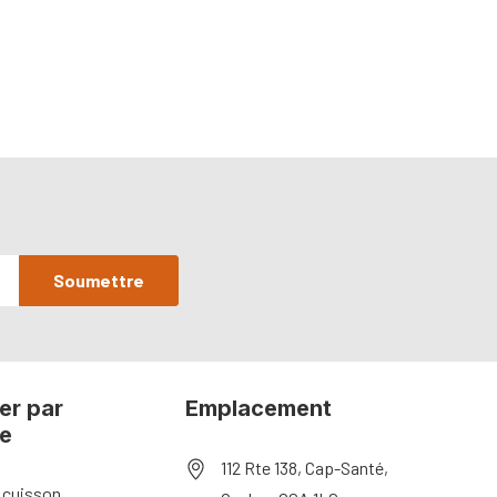
er par
Emplacement
ie
112 Rte 138, Cap-Santé,
 cuisson