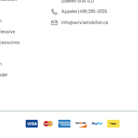
Quebec G0A 1L0
Appeler (418) 285-2555
n
info@aviviamobilier.ca
 lessive
ccessoires
n
nder