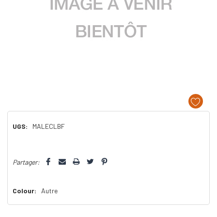
UGS:
MALECLBF
Dépêchez-
Partager:
vous!
il
n’en
Colour:
Autre
reste