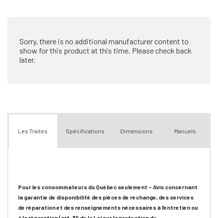
plus
que
Sorry, there is no additional manufacturer content to
show for this product at this time. Please check back
later.
Spécifications
Dimensions
Manuels
Les Traites
Pour les consommateurs du Québec seulement – Avis concernant
la garantie de disponibilité des pièces de rechange, des services
de réparation et des renseignements nécessaires à l’entretien ou
à la réparation (art. 39 de la Loi sur la protection du