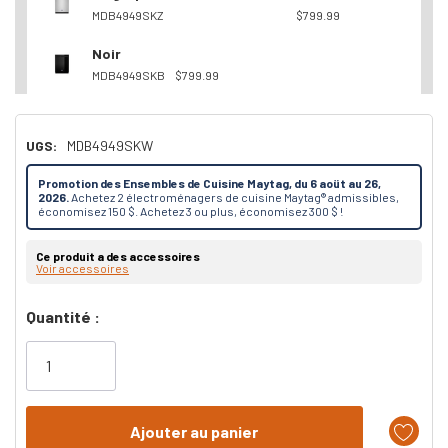
MDB4949SKZ
$799.99
Noir
MDB4949SKB
$799.99
UGS:
MDB4949SKW
Promotion des Ensembles de Cuisine Maytag, du 6 aoüt au 26,
2026.
Achetez 2 électroménagers de cuisine Maytag® admissibles,
économisez 150 $. Achetez 3 ou plus, économisez 300 $ !
Ce produit a des accessoires
Voir accessoires
Dépêchez-
Quantité :
vous!
il
n’en
reste