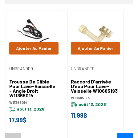
personnalisé
Ajouter Au Panier
Ajouter Au Panier
UNBRANDED
UNBRANDED
UN
Trousse De Câble
Raccord D'arrivée
Tr
Pour Lave-Vaisselle
D’eau Pour Lave-
D'
- Angle Droit
Vaisselle W10685193
Li
W11365014
La
W10685193
W
W11365014
W1
août 13, 2026
*
août 13, 2026
*
11,99$
17,99$
4