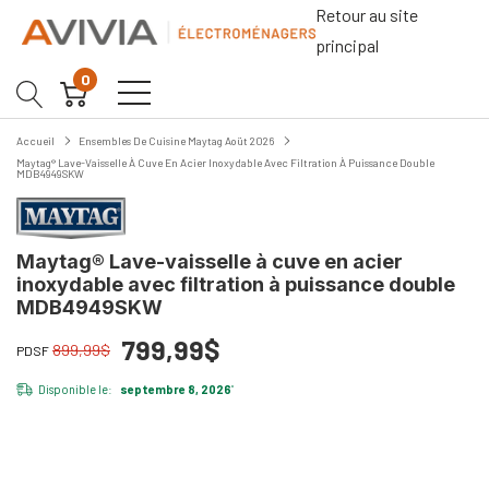
Retour au site
principal
0
Accueil
Ensembles De Cuisine Maytag Aoüt 2026
Maytag® Lave-Vaisselle À Cuve En Acier Inoxydable Avec Filtration À Puissance Double
MDB4949SKW
Maytag® Lave-vaisselle à cuve en acier
inoxydable avec filtration à puissance double
MDB4949SKW
799,99$
899,99$
PDSF
Disponible le:
septembre 8, 2026
*