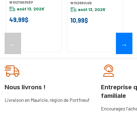
W10278635RP
W10288149B
août 13, 2026
août 13, 2026
*
*
49,99$
10,99$
←
→
Nous livrons !
Entreprise 
familiale
Livraison en Mauricie, région de Portfneuf
Encouragez l'acha