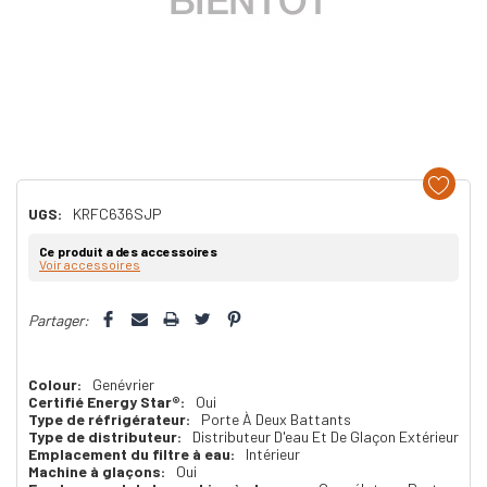
UGS:
KRFC636SJP
Ce produit a des accessoires
Voir accessoires
Dépêchez-
Partager:
vous!
il
n’en
Colour:
Genévrier
Certifié Energy Star®:
Oui
reste
Type de réfrigérateur:
Porte À Deux Battants
Type de distributeur:
Distributeur D'eau Et De Glaçon Extérieur
plus
Emplacement du filtre à eau:
Intérieur
Machine à glaçons:
Oui
que