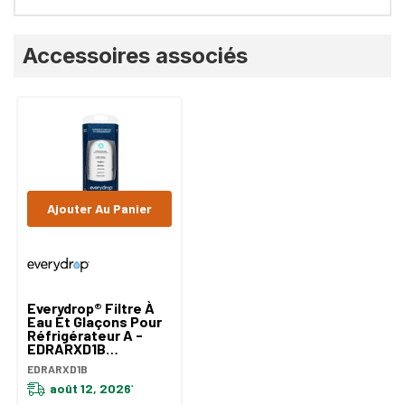
Onglet
Accessoires associés
personnalisé
Ajouter Au Panier
Everydrop® Filtre À
Eau Et Glaçons Pour
Réfrigérateur A -
EDRARXD1B
EDRARXD1B
EDRARXD1B
août 12, 2026
*