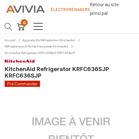
Retour au site
principal
0
Accueil
Appareils De Réfrigération KitchenAid
Réfrigérateurs À Portes Françaises KitchenAid
KitchenAid Refrigerator KRFC636SJP KRFC636SJP
KitchenAid Refrigerator KRFC636SJP
KRFC636SJP
Pré Commander