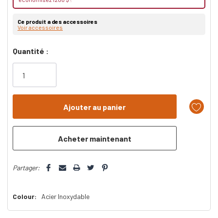
Ce produit a des accessoires
Voir accessoires
Dépêchez-
Quantité :
vous!
il
n’en
reste
plus
que
Partager:
Colour:
Acier Inoxydable