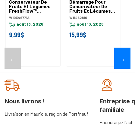
Conservateur De
Démarrage Pour
Fruits Et Légumes
Conservateur De
FreshFlow™
Fruits Et Légumes
W10346771A
W11462816
W10346771A
W11462816
août 13, 2026
août 13, 2026
*
*
9,99$
15,99$
←
→
Nous livrons !
Entreprise 
familiale
Livraison en Mauricie, région de Portfneuf
Encouragez l'acha