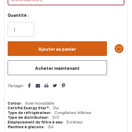
Dépêchez-
Quantité :
vous!
il
n’en
reste
plus
que
Partager:
Colour:
Acier Inoxydable
Certifié Energy Star®:
Oui
Type de réfrigérateur:
Congélateur Inférieur
Type de distributeur:
S/O
Emplacement du filtre à eau:
Extérieur
Machine à glaçons:
Oui