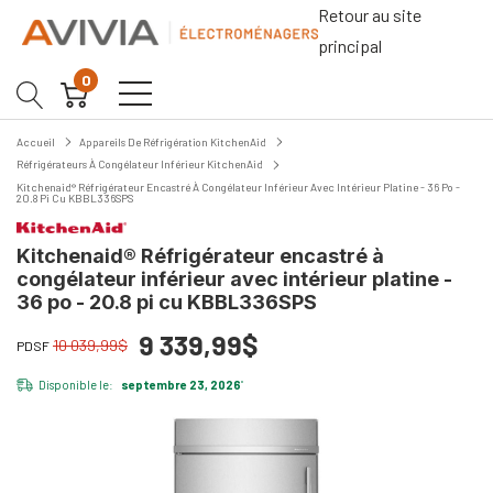
Retour au site
principal
0
Accueil
Appareils De Réfrigération KitchenAid
Réfrigérateurs À Congélateur Inférieur KitchenAid
Kitchenaid® Réfrigérateur Encastré À Congélateur Inférieur Avec Intérieur Platine - 36 Po -
20.8 Pi Cu KBBL336SPS
Kitchenaid® Réfrigérateur encastré à
congélateur inférieur avec intérieur platine -
36 po - 20.8 pi cu KBBL336SPS
9 339,99$
10 039,99$
PDSF
Disponible le:
septembre 23, 2026
*