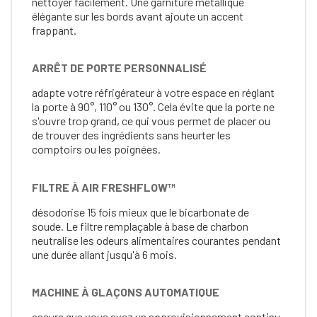
nettoyer facilement. Une garniture métallique
élégante sur les bords avant ajoute un accent
frappant.
ARRÊT DE PORTE PERSONNALISÉ
adapte votre réfrigérateur à votre espace en réglant
la porte à 90°, 110° ou 130°. Cela évite que la porte ne
s'ouvre trop grand, ce qui vous permet de placer ou
de trouver des ingrédients sans heurter les
comptoirs ou les poignées.
FILTRE À AIR FRESHFLOW™
désodorise 15 fois mieux que le bicarbonate de
soude. Le filtre remplaçable à base de charbon
neutralise les odeurs alimentaires courantes pendant
une durée allant jusqu'à 6 mois.
MACHINE À GLAÇONS AUTOMATIQUE
assure que vous avez un approvisionnement continu