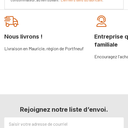
consommateur, au lien suivant :
Lien vers l'avis du fabricant
.
Onglet
personnalisé
Nous livrons !
Entreprise 
familiale
Livraison en Mauricie, région de Portfneuf
Encouragez l'acha
Rejoignez notre liste d’envoi.
Adresse
de