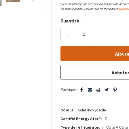
puissions obtenir une date de livraison plus rapide ou vo
les zones éligibles. Veuillez vous référer à notre
politique
Dépêchez-
Quantité :
vous!
il
n’en
reste
plus
que
Partager:
Colour:
Acier Inoxydable
Certifié Energy Star®:
Oui
Type de réfrigérateur:
Côte À Côte