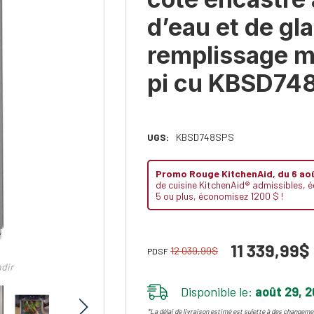
d’eau et de gl
remplissage m
pi cu KBSD74
UGS:
KBSD748SPS
Promo Rouge KitchenAid, du 6 ao
de cuisine KitchenAid® admissibles,
5 ou plus, économisez 1200 $ !
11 339,99$
12 039,99$
PDSF
ndir
Disponible le:
août 29, 
*La délai de livraison estimé est sujette à des changemen