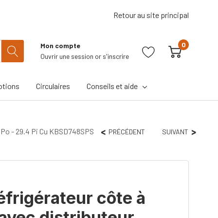
Retour au site principal
0
Mon compte
Ouvrir une session
or
s'inscrire
tions
Circulaires
Conseils et aide
8 Po - 29.4 Pi Cu KBSD748SPS
PRÉCÉDENT
SUIVANT
frigérateur côte à
avec distributeur