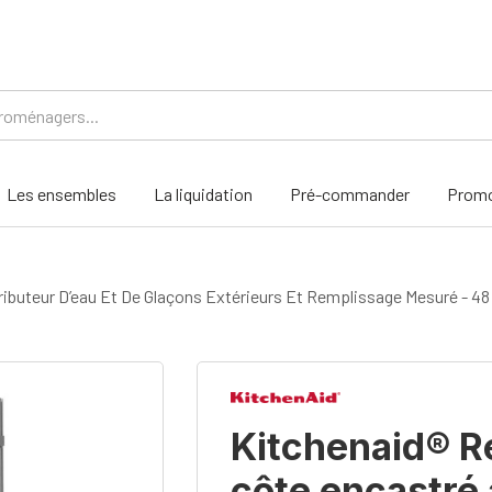
Les ensembles
La liquidation
Pré-commander
Promo
ributeur D’eau Et De Glaçons Extérieurs Et Remplissage Mesuré - 4
Kitchenaid® Ré
côte encastré 