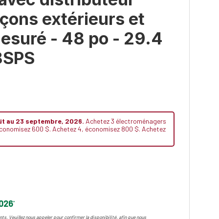
açons extérieurs et
esuré - 48 po - 29.4
8SPS
üt au 23 septembre, 2026.
Achetez 3 électroménagers
 économisez 600 $. Achetez 4, économisez 800 $. Achetez
2026
*
ts. Veuillez nous appeler pour confirmer la disponibilité, afin que nous