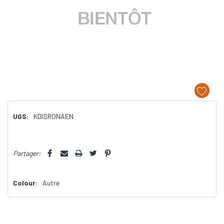
UGS:
KDISRONAEN
Dépêchez-
Partager:
vous!
il
n’en
Colour:
Autre
reste
plus