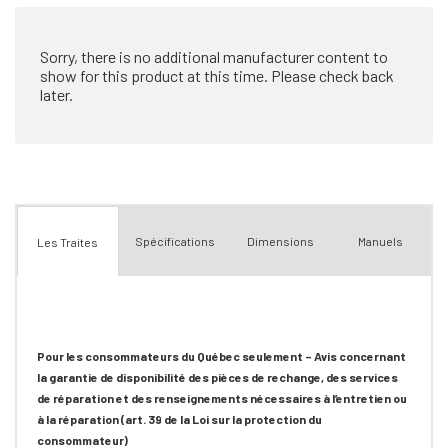
que
Sorry, there is no additional manufacturer content to
show for this product at this time. Please check back
later.
Spécifications
Dimensions
Manuels
Les Traites
Pour les consommateurs du Québec seulement – Avis concernant
la garantie de disponibilité des pièces de rechange, des services
de réparation et des renseignements nécessaires à l’entretien ou
à la réparation (art. 39 de la Loi sur la protection du
consommateur)