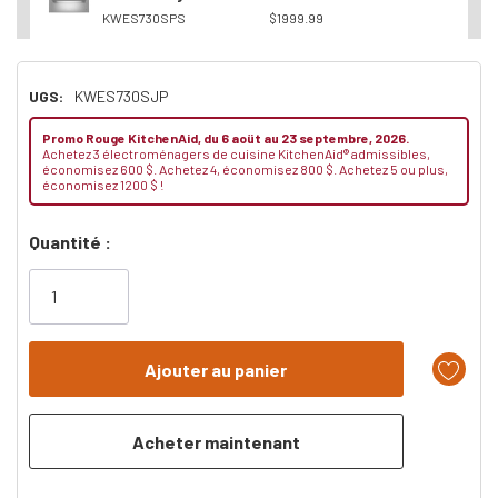
KWES730SPS
$1999.99
UGS:
KWES730SJP
Promo Rouge KitchenAid, du 6 aoüt au 23 septembre, 2026.
Achetez 3 électroménagers de cuisine KitchenAid® admissibles,
économisez 600 $. Achetez 4, économisez 800 $. Achetez 5 ou plus,
économisez 1200 $ !
Dépêchez-
Quantité :
vous!
il
n’en
reste
plus
que