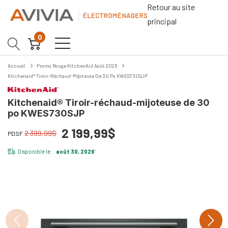
Retour au site
principal
0
Accueil
Promo Rouge KitchenAid Aoüt 2026
Kitchenaid® Tiroir-Réchaud-Mijoteuse De 30 Po KWES730SJP
Kitchenaid® Tiroir-réchaud-mijoteuse de 30
po KWES730SJP
2 199,99$
2 399,99$
PDSF
Disponible le:
août 30, 2026
*