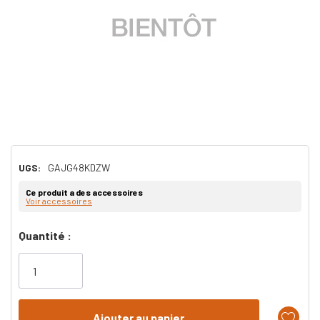
UGS:
GAJG48KDZW
Ce produit a des accessoires
Voir accessoires
Dépêchez-
Quantité :
vous!
il
n’en
reste