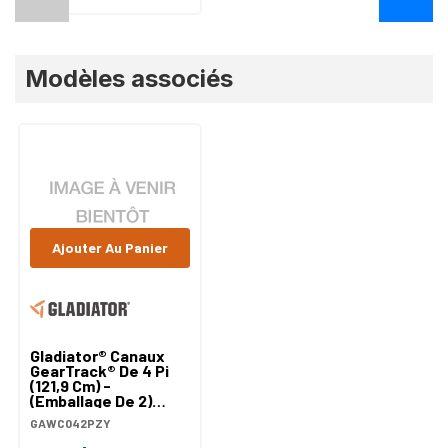
Modèles associés
Ajouter Au Panier
Gladiator® Canaux
GearTrack® De 4 Pi
(121,9 Cm) -
(emballage De 2)
GAWC042PZY
GAWC042PZY