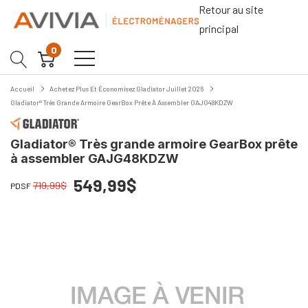
Retour au site
principal
0
Accueil
Achetez Plus Et Économisez Gladiator Juillet 2026
Gladiator® Très Grande Armoire GearBox Prête À Assembler GAJG48KDZW
Gladiator® Très grande armoire GearBox prête
à assembler GAJG48KDZW
549,99$
719,99$
PDSF