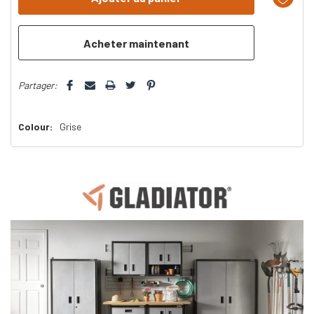
plus
que
Partager:
Colour:
Grise