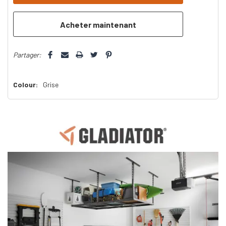
plus
que
Partager:
Colour:
Grise