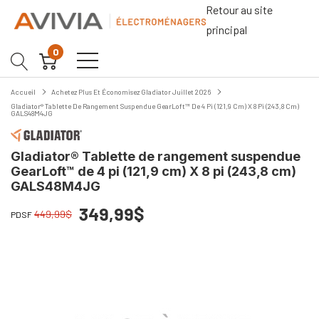
Retour au site
principal
0
Accueil
Achetez Plus Et Économisez Gladiator Juillet 2026
Gladiator® Tablette De Rangement Suspendue GearLoft™ De 4 Pi (121,9 Cm) X 8 Pi (243,8 Cm)
GALS48M4JG
Gladiator® Tablette de rangement suspendue
GearLoft™ de 4 pi (121,9 cm) X 8 pi (243,8 cm)
GALS48M4JG
349,99$
449,99$
PDSF