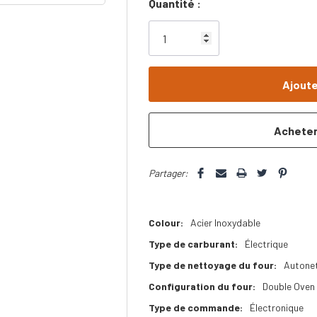
Dépêchez-
Quantité :
vous!
il
n’en
reste
plus
que
Partager:
Colour:
Acier Inoxydable
Type de carburant:
Électrique
Type de nettoyage du four:
Autone
Configuration du four:
Double Oven
Type de commande:
Électronique