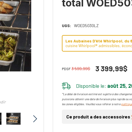
total WOED5
UGS:
WOED5030LZ
Les Aubaines D'été Whirlpool, du 
cuisine Whirlpool® admissibles, écono
3 399,99$
3 599,99$
PDSF
Disponible le:
août 25, 
*La délai de livraison estimé est sujette à des changemen
puissions obtenir une date de livraison plus rapide ou vo
ndir
les zones éligibles. Veuillez vous référer à notre
politique
Ce produit a des accessoires