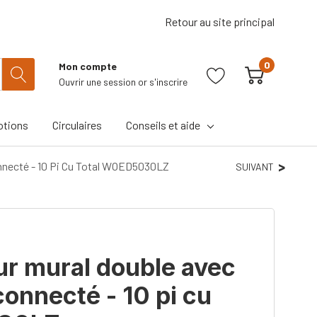
Retour au site principal
0
Mon compte
Ouvrir une session
or
s'inscrire
tions
Circulaires
Conseils et aide
Connecté - 10 Pi Cu Total WOED5030LZ
SUIVANT
ur mural double avec
i connecté - 10 pi cu