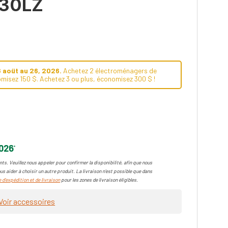
030LZ
6 aoüt au 26, 2026.
Achetez 2 électroménagers de
misez 150 $. Achetez 3 ou plus, économisez 300 $ !
2026
*
ts. Veuillez nous appeler pour confirmer la disponibilité, afin que nous
us aider à choisir un autre produit. La livraison n'est possible que dans
 d'expédition et de livraison
pour les zones de livraison éligibles.
Voir accessoires