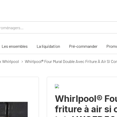
Les ensembles
La liquidation
Pré-commander
Promo
x Whirlpool
Whirlpool® Four Mural Double Avec Friture À Air Si 
Whirlpool® Fo
friture à air s