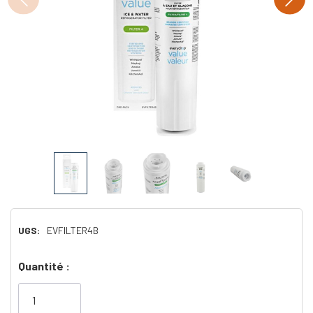
UGS:
EVFILTER4B
Dépêchez-
Quantité :
vous!
il