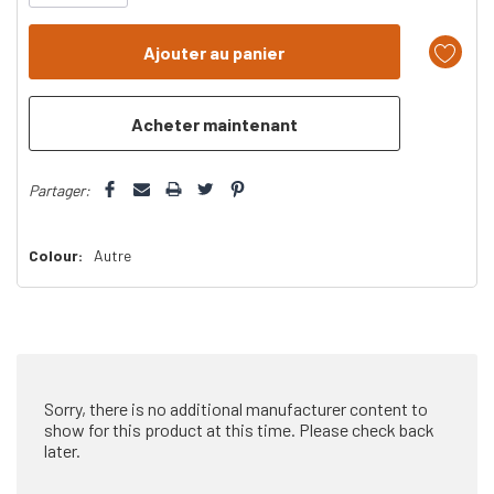
n’en
reste
plus
que
Partager:
Colour:
Autre
Sorry, there is no additional manufacturer content to
show for this product at this time. Please check back
later.