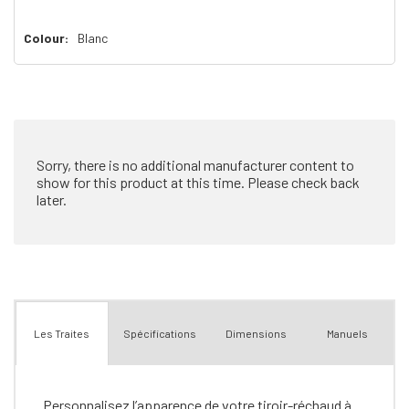
il
n’en
Colour:
Blanc
reste
plus
que
Sorry, there is no additional manufacturer content to
show for this product at this time. Please check back
later.
Spécifications
Dimensions
Manuels
Les Traites
Personnalisez l’apparence de votre tiroir-réchaud à