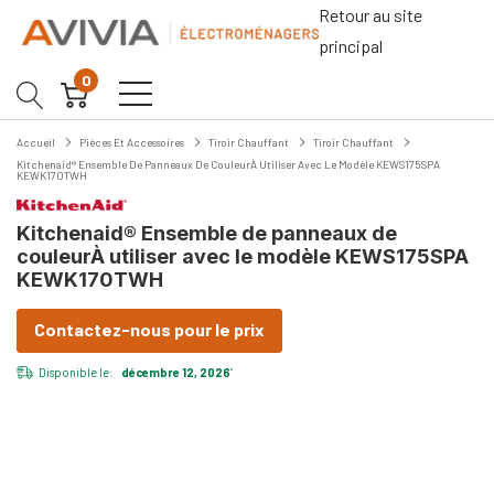
Retour au site
principal
0
Accueil
Pièces Et Accessoires
Tiroir Chauffant
Tiroir Chauffant
Kitchenaid® Ensemble De Panneaux De CouleurÀ Utiliser Avec Le Modèle KEWS175SPA
KEWK170TWH
Kitchenaid® Ensemble de panneaux de
couleurÀ utiliser avec le modèle KEWS175SPA
KEWK170TWH
Contactez-nous pour le prix
Disponible le:
décembre 12, 2026
*