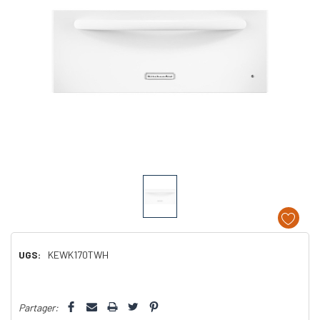
UGS:
KEWK170TWH
Dépêchez-
Partager:
vous!