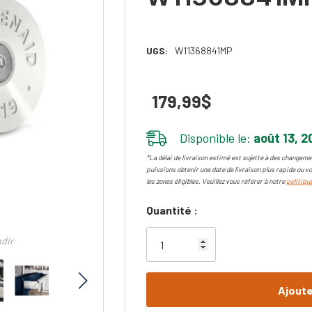
UGS:
W11368841MP
179,99$
Disponible le:
août 13, 2
*La délai de livraison estimé est sujette à des changemen
puissions obtenir une date de livraison plus rapide ou vo
les zones éligibles. Veuillez vous référer à notre
politique
Dépêchez-
Quantité :
vous!
ndir
il
n’en
reste
plus