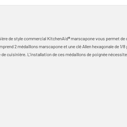
nière de style commercial KitchenAid® marscapone vous permet de c
omprend 2 médaillons marscapone et une clé Allen hexagonale de 1/8 
e cuisinière. L'installation de ces médaillons de poignée nécessite