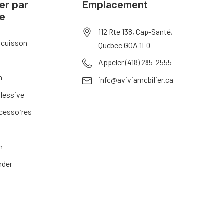
er par
Emplacement
ie
112 Rte 138, Cap-Santé,
 cuisson
Quebec G0A 1L0
Appeler (418) 285-2555
n
info@aviviamobilier.ca
 lessive
ccessoires
n
nder