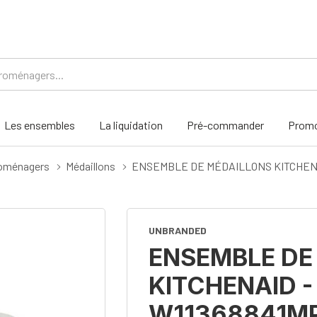
Les ensembles
La liquidation
Pré-commander
Promo
roménagers
Médaillons
ENSEMBLE DE MÉDAILLONS KITCHEN
UNBRANDED
ENSEMBLE DE
KITCHENAID 
W11368841M