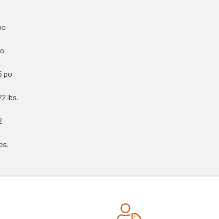
po
po
5 po
22 lbs.
2
lbs.