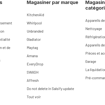
s
Magasiner par marque
Magasin
catégor
KitchenAid
Appareils de
ursement
Whirlpool
Nettoyage
ion
Unbranded
Réfrigératio
tialité
Gladiator
Appareils de
n et de
Maytag
Pièces et a
Amana
c
Garage
EveryDrop
La liquidatio
SWASH
Pré-comma
Affresh
Do not delete in Salsify update
Tout voir