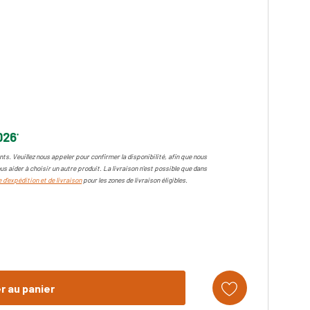
026
*
ts. Veuillez nous appeler pour confirmer la disponibilité, afin que nous
us aider à choisir un autre produit. La livraison n'est possible que dans
 d'expédition et de livraison
pour les zones de livraison éligibles.