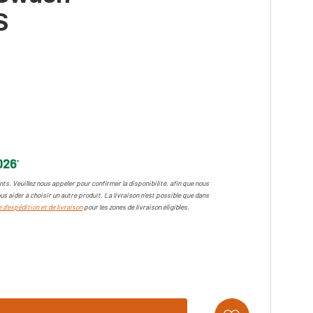
S
026
*
ts. Veuillez nous appeler pour confirmer la disponibilité, afin que nous
us aider à choisir un autre produit. La livraison n'est possible que dans
 d'expédition et de livraison
pour les zones de livraison éligibles.