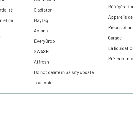
Réfrigératio
tialité
Gladiator
Appareils de
n et de
Maytag
Pièces et a
Amana
c
Garage
EveryDrop
La liquidatio
SWASH
Pré-comma
Affresh
Do not delete in Salsify update
Tout voir