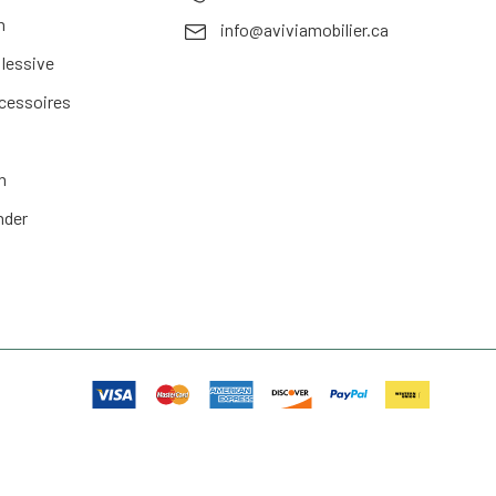
n
info@aviviamobilier.ca
 lessive
ccessoires
n
nder