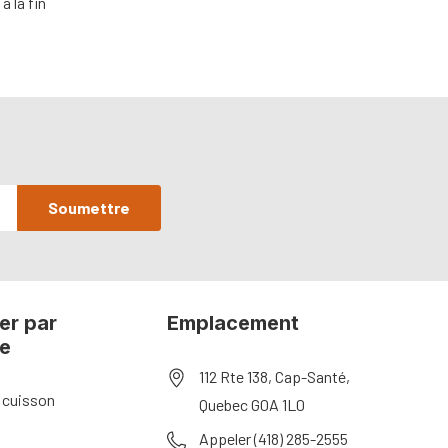
à la fin
er par
Emplacement
ie
112 Rte 138, Cap-Santé,
 cuisson
Quebec G0A 1L0
Appeler (418) 285-2555