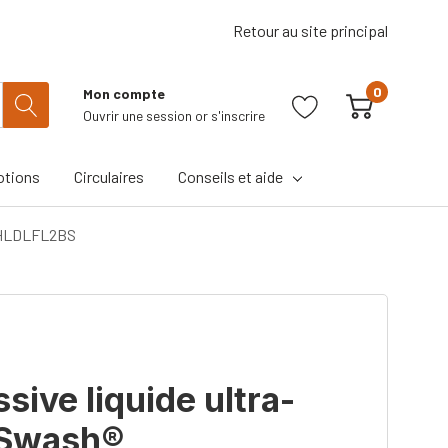
Retour au site principal
0
Mon compte
Ouvrir une session
or
s'inscrire
tions
Circulaires
Conseils et aide
SWHLDLFL2BS
sive liquide ultra-
 Swash®