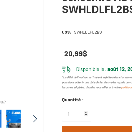
SWHLDLFL2B
UGS:
SWHLDLFL2BS
20,99$
Disponible le:
août 12, 2
*La délai de livraison estimé est sujette à des changemen
puissions obtenir une date de livraison plus rapide ou vo
les zones éligibles. Veuillez vous référer à notre
politique
Dépêchez-
Quantité :
ndir
vous!
il
n’en
reste