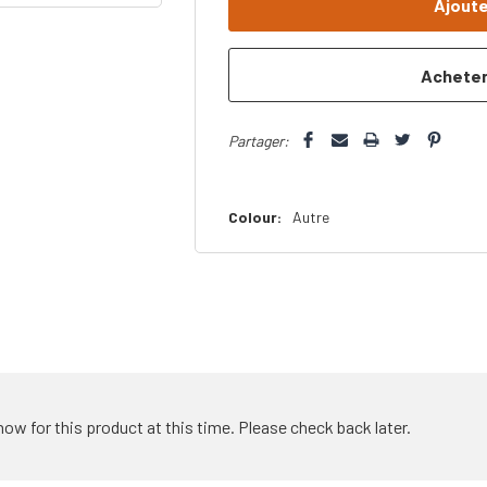
plus
que
Partager:
Colour:
Autre
how for this product at this time. Please check back later.