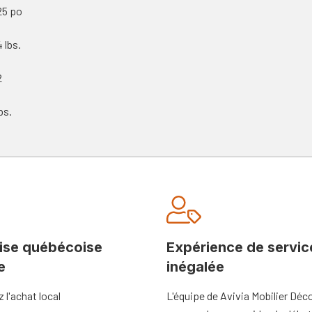
25 po
4 lbs.
2
bs.
ise québécoise
Expérience de servic
e
inégalée
l'achat local
L'équipe de Avivia Mobilier Déco