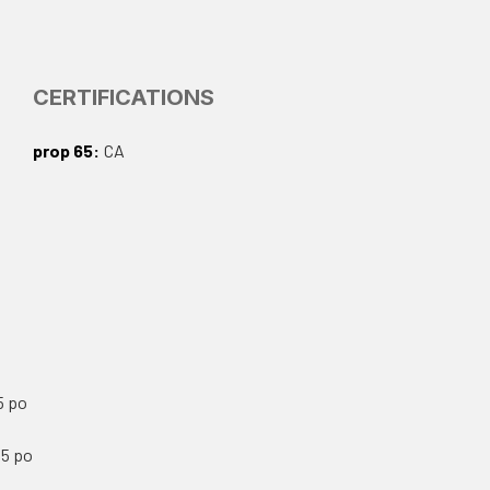
CERTIFICATIONS
prop 65
CA
5 po
,5 po