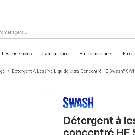
Les ensembles
La liquidation
Pré-commander
Promo
age
Détergent À Lessive Liquide Ultra-Concentré HE Swash® 
Détergent à les
concentré HE