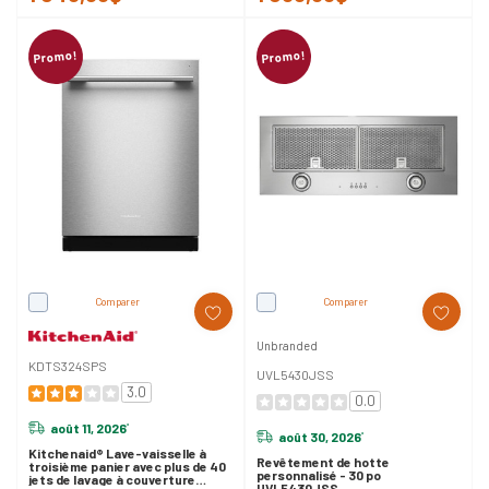
Promo!
Promo!
Comparer
Comparer
Unbranded
KDTS324SPS
UVL5430JSS
3.0
0.0
août 11, 2026
*
août 30, 2026
*
Kitchenaid® Lave-vaisselle à
Revêtement de hotte
troisième panier avec plus de 40
personnalisé - 30 po
jets de lavage à couverture
UVL5430JSS