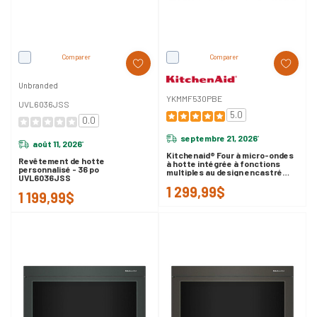
Comparer
Comparer
Unbranded
YKMMF530PBE
UVL6036JSS
5.0
0.0
septembre 21, 2026
*
août 11, 2026
*
Kitchenaid® Four à micro-ondes
Revêtement de hotte
à hotte intégrée à fonctions
personnalisé - 36 po
multiples au design encastré
UVL6036JSS
affleurant YKMMF530PBE
1 299,99$
1 199,99$