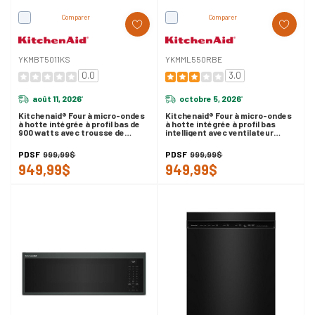
Comparer
Comparer
YKMBT5011KS
YKMML550RBE
0.0
3.0
août 11, 2026
octobre 5, 2026
*
*
Kitchenaid® Four à micro-ondes
Kitchenaid® Four à micro-ondes
à hotte intégrée à profil bas de
à hotte intégrée à profil bas
900 watts avec trousse de
intelligent avec ventilateur
garniture étroite YKMBT5011KS
double YKMML550RBE
PDSF
999,99$
PDSF
999,99$
949,99$
949,99$