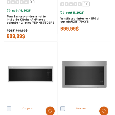
0.0
0.0
août 16, 2026
*
août 11, 2026
*
Four à micro-ondes à hotte
Ventilateur interne - 1170 pi
intégrée KitchenAid® avec
cu/min UXB1170KYS
poignée - 2.1 pi cu YKMMS330SPS
699,99$
PDSF
749,99$
699,99$
Comparer
Comparer