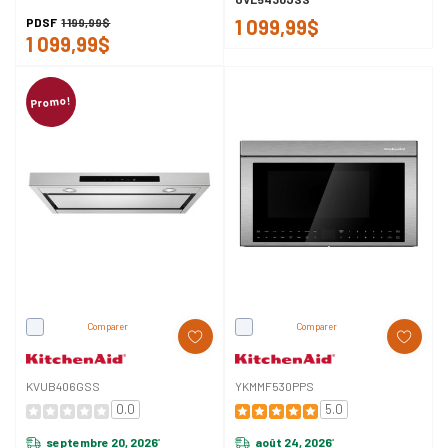
totale - 41 dBA KDTS324SPS
PDSF
1 199,99$
1 099,99$
1 099,99$
Promo!
Comparer
Comparer
KVUB406GSS
YKMMF530PPS
0.0
5.0
septembre 20, 2026
août 24, 2026
*
*