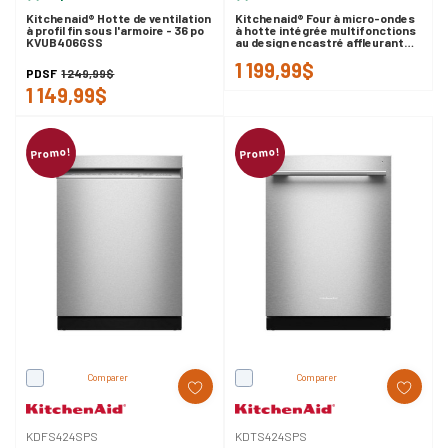
Kitchenaid® Hotte de ventilation
Kitchenaid® Four à micro-ondes
à profil fin sous l'armoire - 36 po
à hotte intégrée multifonctions
KVUB406GSS
au design encastré affleurant
YKMMF530PPS
1 199,99$
PDSF
1 249,99$
1 149,99$
Promo!
Promo!
Comparer
Comparer
KDFS424SPS
KDTS424SPS