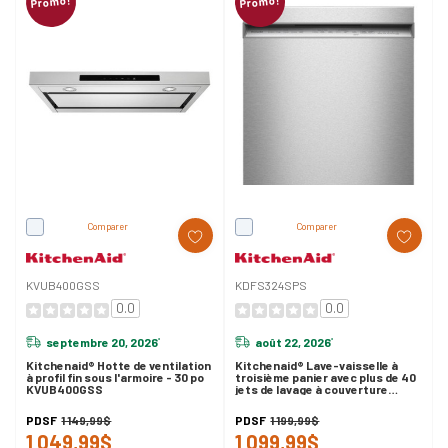
Promo!
Promo!
Comparer
Comparer
KVUB400GSS
KDFS324SPS
0.0
0.0
septembre 20, 2026
août 22, 2026
*
*
Kitchenaid® Hotte de ventilation
Kitchenaid® Lave-vaisselle à
à profil fin sous l'armoire - 30 po
troisième panier avec plus de 40
KVUB400GSS
jets de lavage à couverture
totale - 41 dBA KDFS324SPS
PDSF
1 149,99$
PDSF
1 199,99$
1 049,99$
1 099,99$