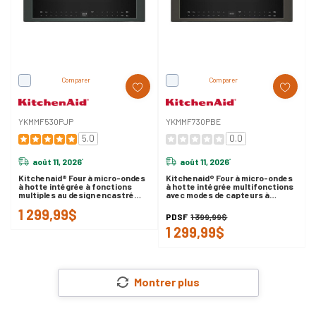
Comparer
Comparer
YKMMF530PJP
YKMMF730PBE
5.0
0.0
août 11, 2026
août 11, 2026
*
*
Kitchenaid® Four à micro-ondes
Kitchenaid® Four à micro-ondes
à hotte intégrée à fonctions
à hotte intégrée multifonctions
multiples au design encastré
avec modes de capteurs à
affleurant YKMMF530PJP
infrarouges YKMMF730PBE
1 299,99$
PDSF
1 399,99$
1 299,99$
Montrer plus