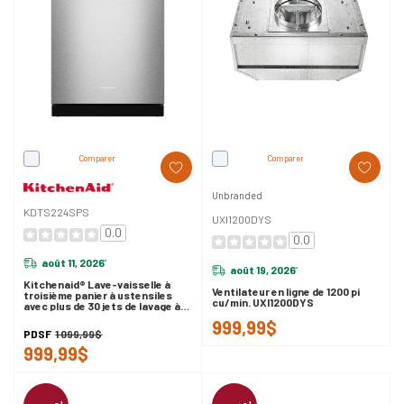
Comparer
Comparer
Unbranded
KDTS224SPS
UXI1200DYS
0.0
0.0
août 11, 2026
*
août 19, 2026
*
Kitchenaid® Lave-vaisselle à
Ventilateur en ligne de 1200 pi
troisième panier à ustensiles
cu/min. UXI1200DYS
avec plus de 30 jets de lavage à
couverture totale en fini
999,99$
PrintShield™ - 47 dBA
PDSF
1 099,99$
KDTS224SPS
999,99$