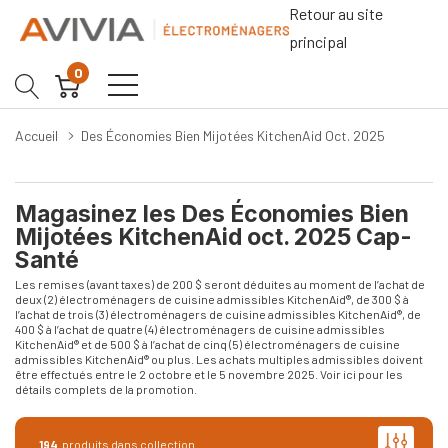
Retour au site
principal
0
Accueil
Des Économies Bien Mijotées KitchenAid Oct. 2025
Magasinez les Des Économies Bien
Mijotées KitchenAid oct. 2025 Cap-
Santé
Les remises (avant taxes) de 200 $ seront déduites au moment de l’achat de
deux (2) électroménagers de cuisine admissibles KitchenAid®, de 300 $ à
l’achat de trois (3) électroménagers de cuisine admissibles KitchenAid®, de
400 $ à l’achat de quatre (4) électroménagers de cuisine admissibles
KitchenAid® et de 500 $ à l’achat de cinq (5) électroménagers de cuisine
admissibles KitchenAid® ou plus. Les achats multiples admissibles doivent
être effectués entre le 2 octobre et le 5 novembre 2025.
Voir ici pour les
détails complets de la promotion
.
194
produits dans collection