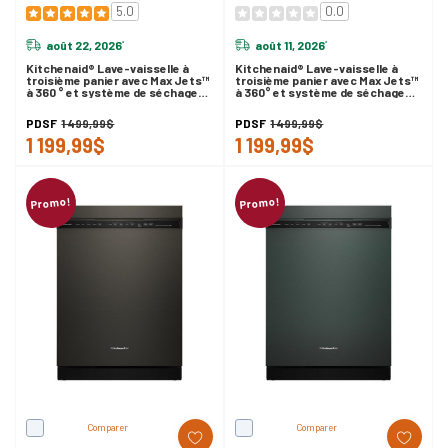
5.0
0.0
août 22, 2026
août 11, 2026
*
*
Kitchenaid® Lave-vaisselle à
Kitchenaid® Lave-vaisselle à
troisième panier avec Max Jets™
troisième panier avec Max Jets™
à 360 ° et système de séchage
à 360° et système de séchage
ProDry™ - 44 dBA KDFS424SPS
ProDry™ - 44 dBA KDTS424SPS
PDSF
1 499,99$
PDSF
1 499,99$
1 199,99$
1 199,99$
Promo!
Promo!
Comparer
Comparer