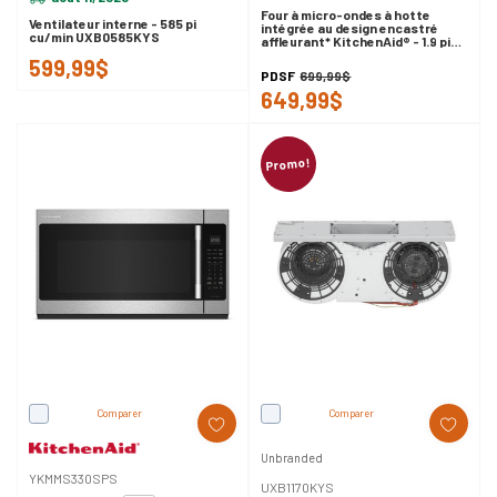
Four à micro-ondes à hotte
Ventilateur interne - 585 pi
intégrée au design encastré
cu/min UXB0585KYS
affleurant* KitchenAid® - 1.9 pi
cu YKMMS130RPS
599,99$
PDSF
699,99$
649,99$
Promo!
Comparer
Comparer
Unbranded
YKMMS330SPS
UXB1170KYS