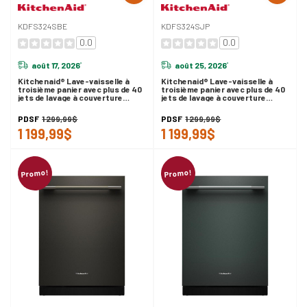
KDFS324SBE
KDFS324SJP
0.0
0.0
août 17, 2026
août 25, 2026
*
*
Kitchenaid® Lave-vaisselle à
Kitchenaid® Lave-vaisselle à
troisième panier avec plus de 40
troisième panier avec plus de 40
jets de lavage à couverture
jets de lavage à couverture
totale - 41 dBA KDFS324SBE
totale - 41 dBA KDFS324SJP
PDSF
1 299,99$
PDSF
1 299,99$
1 199,99$
1 199,99$
Promo!
Promo!