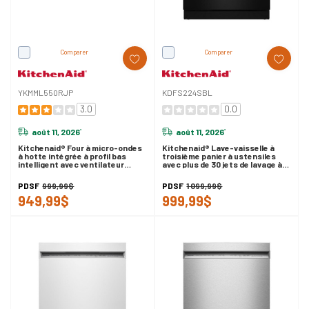
Comparer
Comparer
YKMML550RJP
KDFS224SBL
3.0
0.0
août 11, 2026
août 11, 2026
*
*
Kitchenaid® Four à micro-ondes
Kitchenaid® Lave-vaisselle à
à hotte intégrée à profil bas
troisième panier à ustensiles
intelligent avec ventilateur
avec plus de 30 jets de lavage à
double YKMML550RJP
couverture totale - 47 dBA
KDFS224SBL
PDSF
999,99$
PDSF
1 099,99$
949,99$
999,99$