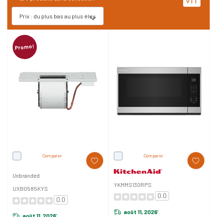
Promo!
Comparer
Comparer
Unbranded
YKMMS130RPS
UXB0585KYS
0.0
0.0
août 11, 2026
*
août 11, 2026
*