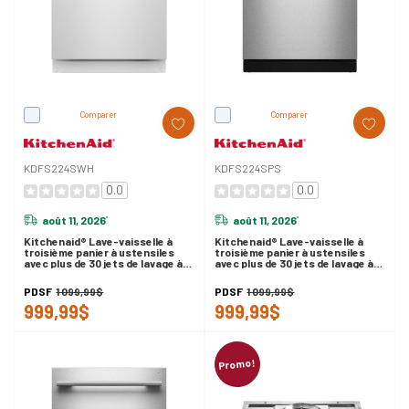
Comparer
Comparer
KDFS224SWH
KDFS224SPS
0.0
0.0
août 11, 2026
août 11, 2026
*
*
Kitchenaid® Lave-vaisselle à
Kitchenaid® Lave-vaisselle à
troisième panier à ustensiles
troisième panier à ustensiles
avec plus de 30 jets de lavage à
avec plus de 30 jets de lavage à
couverture totale - 47 dBA
couverture totale en fini
KDFS224SWH
PrintShield™ - 47 dBA
PDSF
1 099,99$
PDSF
1 099,99$
KDFS224SPS
999,99$
999,99$
Promo!