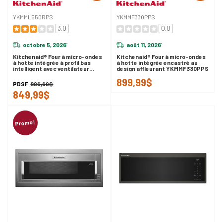
YKMML550RPS
YKMMF330PPS
3.0
0.0
octobre 5, 2026
août 11, 2026
*
*
Kitchenaid® Four à micro-ondes
Kitchenaid® Four à micro-ondes
à hotte intégrée à profil bas
à hotte intégrée encastré au
intelligent avec ventilateur
design affleurant YKMMF330PPS
double YKMML550RPS
899,99$
PDSF
899,99$
849,99$
Promo!