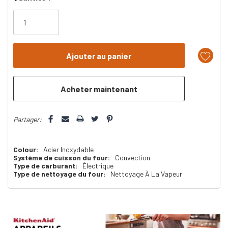
vous!
il
n’en
reste
plus
que
Partager:
Colour:
Acier Inoxydable
Système de cuisson du four:
Convection
Type de carburant:
Électrique
Type de nettoyage du four:
Nettoyage À La Vapeur