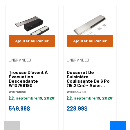
Ajouter Au Panier
Ajouter Au Panier
UNBRANDED
UNBRANDED
UN
Trousse D'évent À
Dosseret De
Do
Évacuation
Cuisinière
Cu
Descendante
Coulissante De 6 Po
Co
W10768190
(15,2 Cm) - Acier
(1
Inoxydable
W
W10768190
W10655450
W1
W10655450
septembre 19, 2026
septembre 19, 2026
*
*
549,99$
228,99$
1