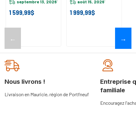
septembre 13, 2026
KXD4630YSS
août 15, 2026
*
*
1 599,99$
1 999,99$
3
←
→
Nous livrons !
Entreprise 
familiale
Livraison en Mauricie, région de Portfneuf
Encouragez l'acha