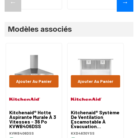
←
→
Modèles associés
Ajouter Au Panier
Ajouter Au Panier
Kitchenaid® Hotte
Kitchenaid® Système
Ki
Aspirante Murale À 3
De Ventilation
Cu
Vitesses - 36 Po
Escamotable À
Fo
KVWB406DSS
Évacuation
Co
Descendante De 30
Br
KVWB406DSS
KXD4630YSS
KF
Po, 600 Pi Cu/min
K