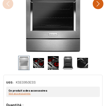
UGS:
KSEG950ESS
Ce produit a des accessoires
Voir accessoires
Dépêchez-
Quantité :