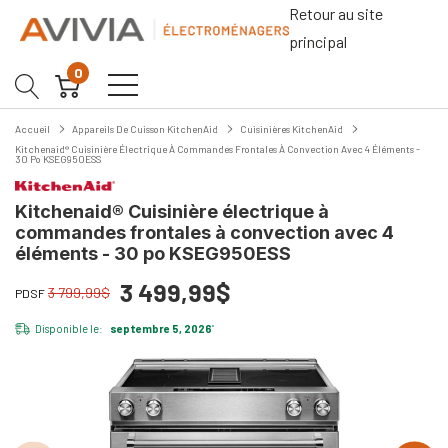
Retour au site
principal
0
Accueil
Appareils De Cuisson KitchenAid
Cuisinières KitchenAid
Kitchenaid® Cuisinière Électrique À Commandes Frontales À Convection Avec 4 Éléments -
30 Po KSEG950ESS
Kitchenaid® Cuisinière électrique à
commandes frontales à convection avec 4
éléments - 30 po KSEG950ESS
3 499,99$
3 799,99$
PDSF
Disponible le:
septembre 5, 2026
*