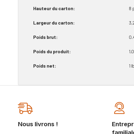
Hauteur du carton
8 
Largeur du carton
3,
Poids brut
0.
Poids du produit
1.0
Poids net
1 l
Onglet
personnalisé
Nous livrons !
Entrepr
familial