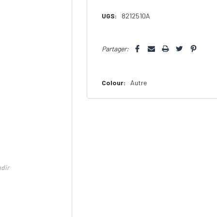
UGS:
8212510A
Dépêchez-
Partager:
vous!
il
n’en
Colour:
Autre
reste
plus
que
ndir