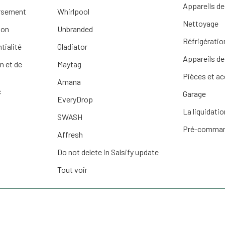
Appareils de
ursement
Whirlpool
Nettoyage
ion
Unbranded
Réfrigératio
tialité
Gladiator
Appareils de
n et de
Maytag
Pièces et a
Amana
c
Garage
EveryDrop
La liquidatio
SWASH
Pré-comma
Affresh
Do not delete in Salsify update
Tout voir