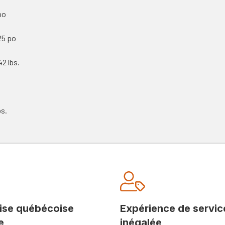
po
25 po
42 lbs.
bs.
ise québécoise
Expérience de servic
e
inégalée