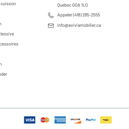
 cuisson
Quebec G0A 1L0
Appeler (418) 285-2555
n
info@aviviamobilier.ca
 lessive
ccessoires
n
nder