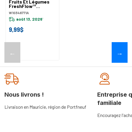
Fruits Et Légumes
FreshFlow™
W10346771A
W10346771A
août 13, 2026
*
9,99$
←
→
Nous livrons !
Entreprise 
familiale
Livraison en Mauricie, région de Portfneuf
Encouragez l'acha