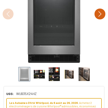
UGS:
WUB35X24HZ
Les Aubaines D'été Whirlpool, du 6 aoüt au 26, 2026.
Achetez 2
électroménagers de cuisine Whirlpool® admissibles, économisez