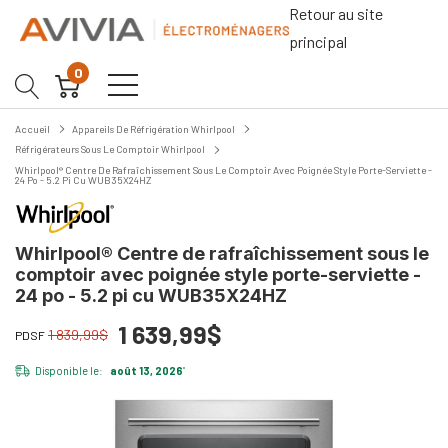
Retour au site
principal
0
Accueil
Appareils De Réfrigération Whirlpool
Réfrigérateurs Sous Le Comptoir Whirlpool
Whirlpool® Centre De Rafraîchissement Sous Le Comptoir Avec Poignée Style Porte-Serviette -
24 Po - 5.2 Pi Cu WUB35X24HZ
Whirlpool® Centre de rafraîchissement sous le
comptoir avec poignée style porte-serviette -
24 po - 5.2 pi cu WUB35X24HZ
1 639,99$
1 839,99$
PDSF
Disponible le:
août 13, 2026
*