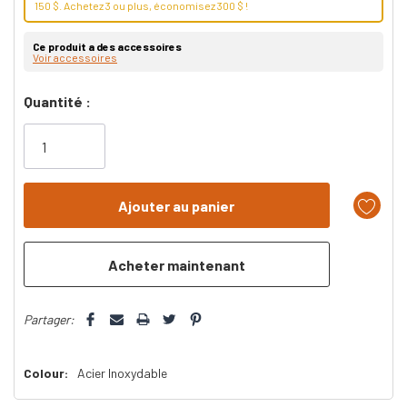
150 $. Achetez 3 ou plus, économisez 300 $ !
Ce produit a des accessoires
Voir accessoires
Dépêchez-
Quantité :
vous!
il
n’en
reste
plus
que
Partager:
Colour:
Acier Inoxydable