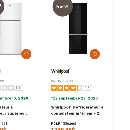
!
Promo!
SW
WRB533CZJB
0.0
4.3
embre 13, 2026
septembre 29, 2026
*
*
ateur à
Whirlpool® Réfrigérateur à
eur supérieur
congélateur inférieur - 24
l® avec
po - 12.9 pi cu WRB533CZJB
9,99$
PDSF
1 339,99$
ssement à
99$
1 239,99$