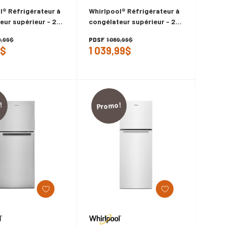
l® Réfrigérateur à
Whirlpool® Réfrigérateur à
eur supérieur - 24
congélateur supérieur - 24
6 pi cu WRT112CZJW
po - 11.6 pi cu WRT112CZJZ
9,99$
PDSF
1 089,99$
9$
1 039,99$
!
Promo!