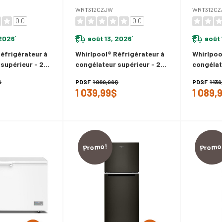
WRT312CZJW
WRT312CZ
0.0
0.0
 2026
août 13, 2026
août 
*
*
éfrigérateur à
Whirlpool® Réfrigérateur à
Whirlpoo
supérieur - 24
congélateur supérieur - 24
congélat
 cu WRT312CZJB
po - 11.6 pi cu WRT312CZJW
po - 11.
$
PDSF
1 089,99$
PDSF
1 13
1 039,99$
1 089,
Promo!
Promo