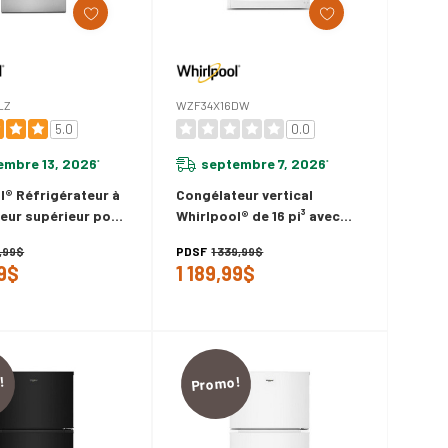
LZ
WZF34X16DW
5.0
0.0
embre 13, 2026
septembre 7, 2026
*
*
l® Réfrigérateur à
Congélateur vertical
eur supérieur pour
Whirlpool® de 16 pi³ avec
pacede - 24 po -
commandes de
9,99$
PDSF
1 339,99$
cu WRT313CZLZ
température électroniques
99$
1 189,99$
WZF34X16DW
!
Promo!