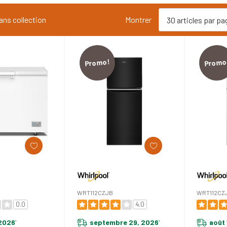
ans collection
Montrer
Promo!
Promo
WRT112CZJB
WRT112CZ
0.0
4.0
 2026
septembre 29, 2026
août 
*
*