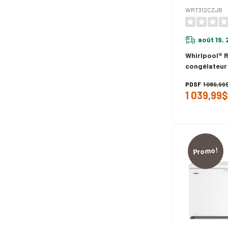
WRT312CZJB
août 19,
Whirlpool® R
congélateur 
po - 11.6 pi
PDSF
1 089,99
1 039,99$
Promo!