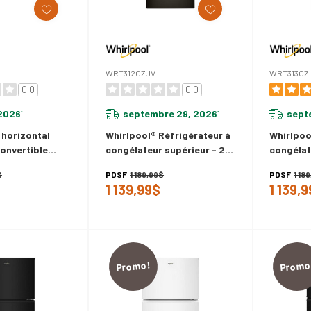
WRT312CZJV
WRT313CZ
0.0
0.0
 2026
septembre 29, 2026
sept
*
*
 horizontal
Whirlpool® Réfrigérateur à
Whirlpoo
onvertible
congélateur supérieur - 24
congélat
rs de
po - 11.6 pi cu WRT312CZJV
petit es
$
PDSF
1 189,99$
PDSF
1 18
16 pi cu
12.9 pi 
1 139,99$
1 139,
W
Promo!
Promo