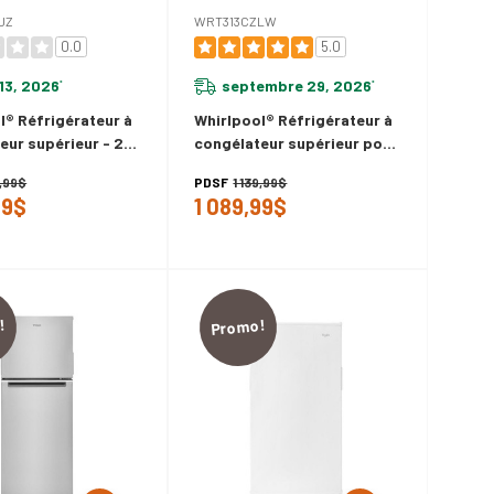
JZ
WRT313CZLW
0.0
5.0
13, 2026
septembre 29, 2026
*
*
l® Réfrigérateur à
Whirlpool® Réfrigérateur à
eur supérieur - 24
congélateur supérieur pour
6 pi cu WRT312CZJZ
petit espacede - 24 po -
9,99$
PDSF
1 139,99$
12.9 pi cu WRT313CZLW
99$
1 089,99$
!
Promo!