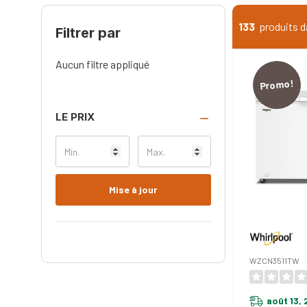
133
produits d
Filtrer par
Aucun filtre appliqué
Promo!
LE PRIX
Mise à jour
WZCN3511TW
août 13,