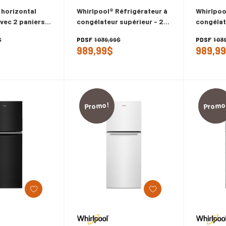
 horizontal
Whirlpool® Réfrigérateur à
Whirlpoo
vec 2 paniers
congélateur supérieur - 24
congélat
 - 11 pi cu
po - 11.6 pi cu WRT112CZJB
po - 11.
$
PDSF
1 039,99$
PDSF
1 03
W
989,99$
989,9
Promo!
Promo