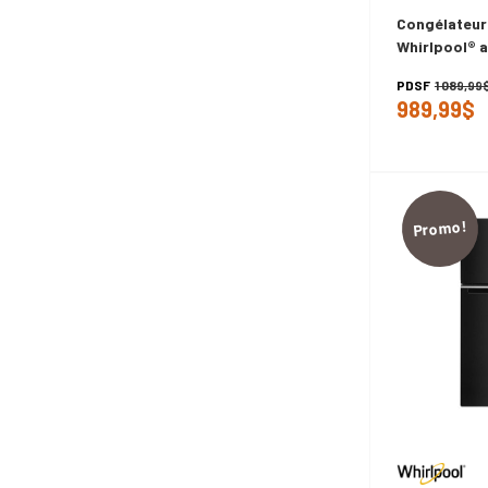
Congélateur
Whirlpool® a
de rangement
PDSF
1 089,99
WZCN3511T
989,99$
Promo!