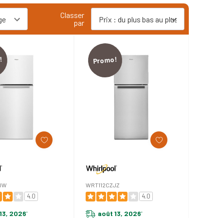
Classer
par
!
Promo!
JW
WRT112CZJZ
4.0
4.0
13, 2026
août 13, 2026
*
*