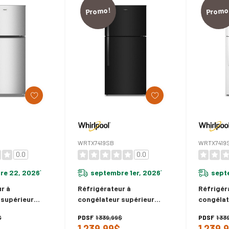
Promo!
Promo
WRTX7419SB
WRTX7419
0.0
0.0
re 22, 2026
septembre 1er, 2026
sept
*
*
r à
Réfrigérateur à
Réfrigér
 supérieur
congélateur supérieur
congélat
avec
Whirlpool® avec
Whirlpoo
$
PDSF
1 339,99$
PDSF
1 33
ment à
refroidissement à
refroidi
1 239,99$
1 239,