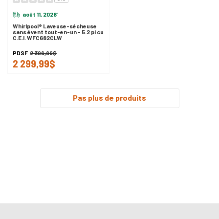
août 11, 2026
*
Whirlpool® Laveuse-sécheuse
sans évent tout-en-un - 5.2 pi cu
C.E.I. WFC682CLW
PDSF
2 399,99$
2 299,99$
Pas plus de produits