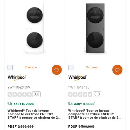
Comparer
Comparer
YWFH5424SW
YWFH5424SJ
0.0
0.0
août 11, 2026
août 11, 2026
*
*
Whirlpool® Tour de lavage
Whirlpool® Tour de lavage
compacte certifiée ENERGY
compacte certifiée ENERGY
STAR® à pompe de chaleur de 24
STAR® à pompe de chaleur de 24
po avec laveuse de 3,2 pi cu C.E.I.
po avec laveuse de 3,2 pi cu C.E.I.
et sécheuse électrique de 4,3 pi
et sécheuse électrique de 4,3 pi
PDSF
2 299,99$
PDSF
2 399,99$
cu YWFH5424SW
cu YWFH5424SJ