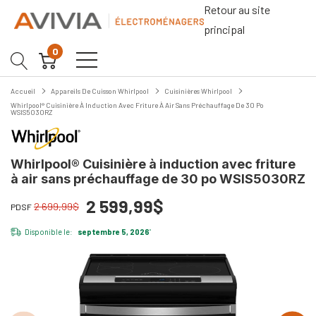
Retour au site
principal
0
Accueil
Appareils De Cuisson Whirlpool
Cuisinières Whirlpool
Whirlpool® Cuisinière À Induction Avec Friture À Air Sans Préchauffage De 30 Po
WSIS5030RZ
Whirlpool® Cuisinière à induction avec friture
à air sans préchauffage de 30 po WSIS5030RZ
2 599,99$
2 699,99$
PDSF
Disponible le:
septembre 5, 2026
*