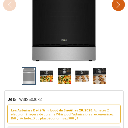
UGS:
WSIS5030RZ
Les Aubaines D'été Whirlpool, du 6 aoüt au 26, 2026.
Achetez 2
électroménagers de cuisine Whirlpool® admissibles, économisez
150 $. Achetez 3 ou plus, économisez 300 $ !