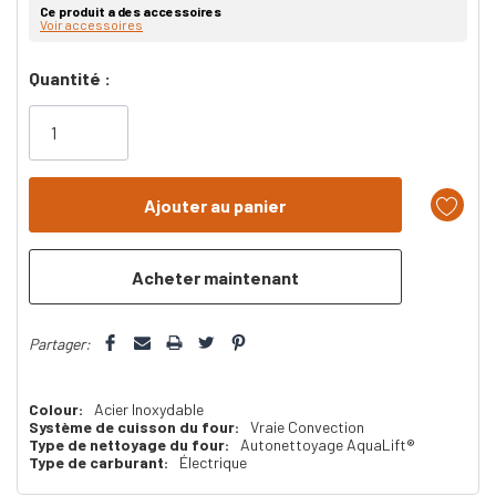
Ce produit a des accessoires
Voir accessoires
Dépêchez-
Quantité :
vous!
il
n’en
reste
plus
que
Partager:
Colour:
Acier Inoxydable
Système de cuisson du four:
Vraie Convection
Type de nettoyage du four:
Autonettoyage AquaLift®
Type de carburant:
Électrique