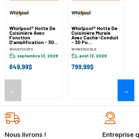
Whirlpool® Hotte De
Whirlpool® Hotte De
Wh
Cuisinière Avec
Cuisinière Murale
Cu
Fonction
Avec Cache-Conduit
Fi
D’amplification - 30
- 30 Po
La
Po WVU57UC0FS
WVW53UC0LS
Va
WVU57UC0FS
WVW53UC0LS
WV
W
septembre 13, 2026
août 13, 2026
*
*
20
649,99$
799,99$
2
←
→
Nous livrons !
Entreprise 