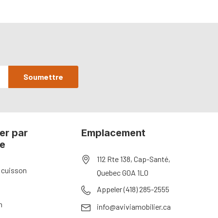
er par
Emplacement
ie
112 Rte 138, Cap-Santé,
 cuisson
Quebec G0A 1L0
Appeler (418) 285-2555
n
info@aviviamobilier.ca