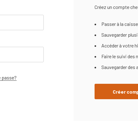
Créez un compte chez
Passer à la caiss
Sauvegarder plusi
Accéder à votre 
Faire le suivi de
Sauvegarder des ar
e passe?
Créer com