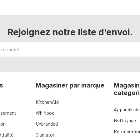
Rejoignez notre liste d’envoi.
s
Magasiner par marque
Magasin
catégor
KitchenAid
Appareils de
ursement
Whirlpool
Nettoyage
ion
Unbranded
Réfrigératio
tialité
Gladiator