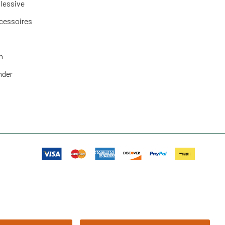
 lessive
ccessoires
n
nder