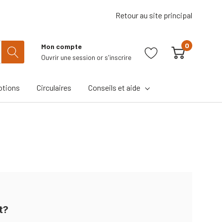
Retour au site principal
0
Mon compte
Ouvrir une session
or
s'inscrire
tions
Circulaires
Conseils et aide
t?